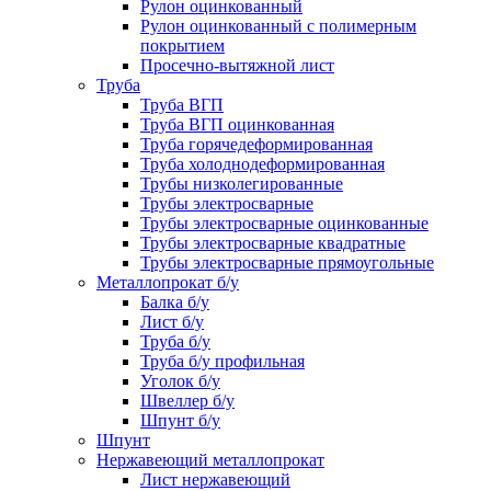
Рулон оцинкованный
Рулон оцинкованный с полимерным
покрытием
Просечно-вытяжной лист
Труба
Труба ВГП
Труба ВГП оцинкованная
Труба горячедеформированная
Труба холоднодеформированная
Трубы низколегированные
Трубы электросварные
Трубы электросварные оцинкованные
Трубы электросварные квадратные
Трубы электросварные прямоугольные
Металлопрокат б/у
Балка б/у
Лист б/у
Труба б/у
Труба б/у профильная
Уголок б/у
Швеллер б/у
Шпунт б/у
Шпунт
Нержавеющий металлопрокат
Лист нержавеющий