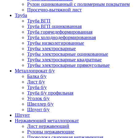
Рулон оцинкованный с полимерным покрытием
Просечно-вытяжной лист
Труба
Труба ВГП
Труба ВГП оцинкованная
Труба горячедеформированная
Труба холоднодеформированная
Трубы низколегированные
Трубы электросварные
Трубы электросварные оцинкованные
Трубы электросварные квадратные
Трубы электросварные прямоугольные
Металлопрокат б/у
Балка б/у
Лист б/у
Труба б/у
Труба б/у профильная
Уголок б/у
Швеллер б/у
Шпунт б/у
Шпунт
Нержавеющий металлопрокат
Лист нержавеющий
Рулоны нержавеющие
Проволока сварочная нержавеющая