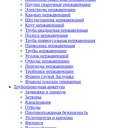
Прутки сварочные нержавеющие
Электроды нержавеющие
Квадрат нержавеющий
Шестигранник нержавеющий
Круг нержавеющий
Труба квадратная нержавеющая
Полоса нержавеющая
Труба прямоугольная нержавеющая
Проволока нержавеющая
Трубы нержавеющие
Уголок нержавеющий
Отводы нержавеющие
Переходы нержавеющие
Тройники нержавеющие
Фланец глухой Заглушка
Фланцы плоские приварные
Трубопроводная арматура
Задвижки и привода
Затворы
Канализация
Отводы
Противопожарная безопасность
Уплотнители и крепежи
Фитинги
Водоснабжение