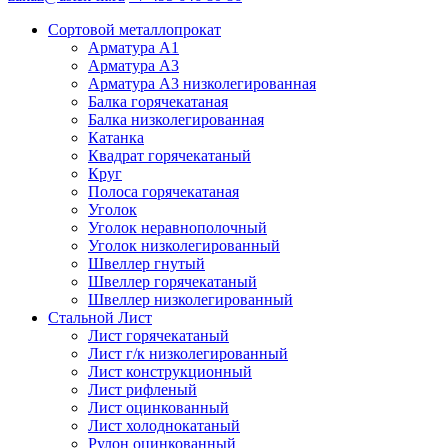
Сортовой металлопрокат
Арматура А1
Арматура А3
Арматура А3 низколегированная
Балка горячекатаная
Балка низколегированная
Катанка
Квадрат горячекатаный
Круг
Полоса горячекатаная
Уголок
Уголок неравнополочный
Уголок низколегированный
Швеллер гнутый
Швеллер горячекатаный
Швеллер низколегированный
Стальной Лист
Лист горячекатаный
Лист г/к низколегированный
Лист конструкционный
Лист рифленый
Лист оцинкованный
Лист холоднокатаный
Рулон оцинкованный