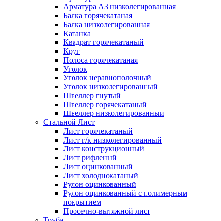
Арматура А3 низколегированная
Балка горячекатаная
Балка низколегированная
Катанка
Квадрат горячекатаный
Круг
Полоса горячекатаная
Уголок
Уголок неравнополочный
Уголок низколегированный
Швеллер гнутый
Швеллер горячекатаный
Швеллер низколегированный
Стальной Лист
Лист горячекатаный
Лист г/к низколегированный
Лист конструкционный
Лист рифленый
Лист оцинкованный
Лист холоднокатаный
Рулон оцинкованный
Рулон оцинкованный с полимерным
покрытием
Просечно-вытяжной лист
Труба