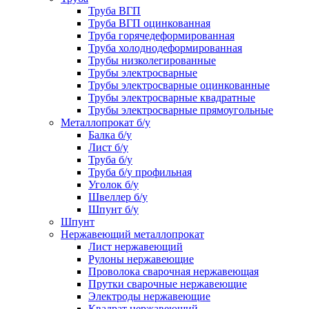
Труба ВГП
Труба ВГП оцинкованная
Труба горячедеформированная
Труба холоднодеформированная
Трубы низколегированные
Трубы электросварные
Трубы электросварные оцинкованные
Трубы электросварные квадратные
Трубы электросварные прямоугольные
Металлопрокат б/у
Балка б/у
Лист б/у
Труба б/у
Труба б/у профильная
Уголок б/у
Швеллер б/у
Шпунт б/у
Шпунт
Нержавеющий металлопрокат
Лист нержавеющий
Рулоны нержавеющие
Проволока сварочная нержавеющая
Прутки сварочные нержавеющие
Электроды нержавеющие
Квадрат нержавеющий