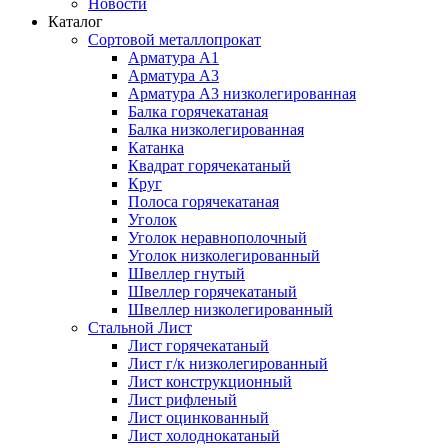
Новости
Каталог
Сортовой металлопрокат
Арматура А1
Арматура А3
Арматура А3 низколегированная
Балка горячекатаная
Балка низколегированная
Катанка
Квадрат горячекатаный
Круг
Полоса горячекатаная
Уголок
Уголок неравнополочный
Уголок низколегированный
Швеллер гнутый
Швеллер горячекатаный
Швеллер низколегированный
Стальной Лист
Лист горячекатаный
Лист г/к низколегированный
Лист конструкционный
Лист рифленый
Лист оцинкованный
Лист холоднокатаный