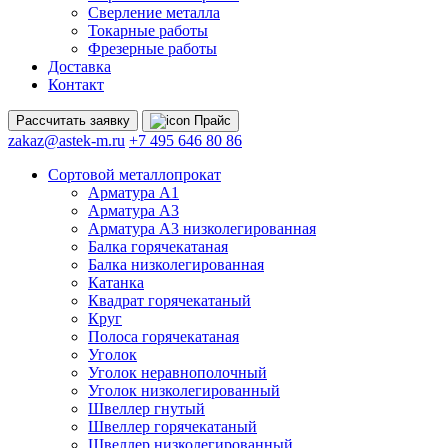
Сверление металла
Токарные работы
Фрезерные работы
Доставка
Контакт
Рассчитать
заявку
Прайс
zakaz@astek-m.ru
+7 495 646 80 86
Сортовой металлопрокат
Арматура А1
Арматура А3
Арматура А3 низколегированная
Балка горячекатаная
Балка низколегированная
Катанка
Квадрат горячекатаный
Круг
Полоса горячекатаная
Уголок
Уголок неравнополочный
Уголок низколегированный
Швеллер гнутый
Швеллер горячекатаный
Швеллер низколегированный