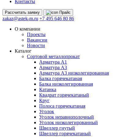
Контакты
Рассчитать
заявку
Прайс
zakaz@astek-m.ru
+7 495 646 80 86
О компании
Проекты
Вакансии
Новости
Каталог
Сортовой металлопрокат
Арматура А1
Арматура А3
Арматура А3 низколегированная
Балка горячекатаная
Балка низколегированная
Катанка
Квадрат горячекатаный
Круг
Полоса горячекатаная
Уголок
Уголок неравнополочный
Уголок низколегированный
Швеллер гнутый
Швеллер горячекатаный