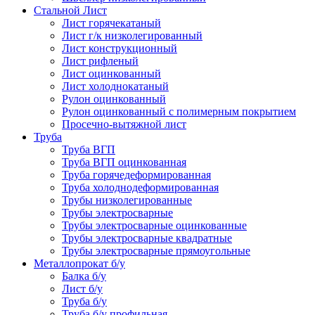
Стальной Лист
Лист горячекатаный
Лист г/к низколегированный
Лист конструкционный
Лист рифленый
Лист оцинкованный
Лист холоднокатаный
Рулон оцинкованный
Рулон оцинкованный с полимерным покрытием
Просечно-вытяжной лист
Труба
Труба ВГП
Труба ВГП оцинкованная
Труба горячедеформированная
Труба холоднодеформированная
Трубы низколегированные
Трубы электросварные
Трубы электросварные оцинкованные
Трубы электросварные квадратные
Трубы электросварные прямоугольные
Металлопрокат б/у
Балка б/у
Лист б/у
Труба б/у
Труба б/у профильная