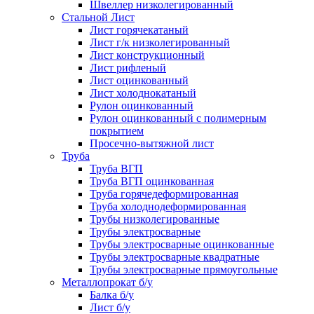
Швеллер низколегированный
Стальной Лист
Лист горячекатаный
Лист г/к низколегированный
Лист конструкционный
Лист рифленый
Лист оцинкованный
Лист холоднокатаный
Рулон оцинкованный
Рулон оцинкованный с полимерным
покрытием
Просечно-вытяжной лист
Труба
Труба ВГП
Труба ВГП оцинкованная
Труба горячедеформированная
Труба холоднодеформированная
Трубы низколегированные
Трубы электросварные
Трубы электросварные оцинкованные
Трубы электросварные квадратные
Трубы электросварные прямоугольные
Металлопрокат б/у
Балка б/у
Лист б/у