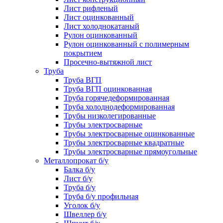
Лист рифленый
Лист оцинкованный
Лист холоднокатаный
Рулон оцинкованный
Рулон оцинкованный с полимерным
покрытием
Просечно-вытяжной лист
Труба
Труба ВГП
Труба ВГП оцинкованная
Труба горячедеформированная
Труба холоднодеформированная
Трубы низколегированные
Трубы электросварные
Трубы электросварные оцинкованные
Трубы электросварные квадратные
Трубы электросварные прямоугольные
Металлопрокат б/у
Балка б/у
Лист б/у
Труба б/у
Труба б/у профильная
Уголок б/у
Швеллер б/у