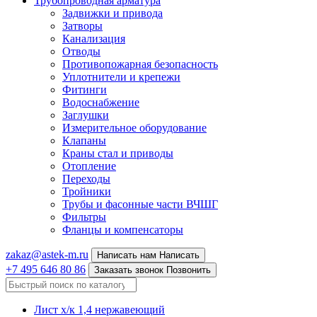
Трубопроводная арматура
Задвижки и привода
Затворы
Канализация
Отводы
Противопожарная безопасность
Уплотнители и крепежи
Фитинги
Водоснабжение
Заглушки
Измерительное оборудование
Клапаны
Краны стал и приводы
Отопление
Переходы
Тройники
Трубы и фасонные части ВЧШГ
Фильтры
Фланцы и компенсаторы
zakaz@astek-m.ru
Написать нам
Написать
+7 495 646 80 86
Заказать звонок
Позвонить
Лист х/к 1,4 нержавеющий