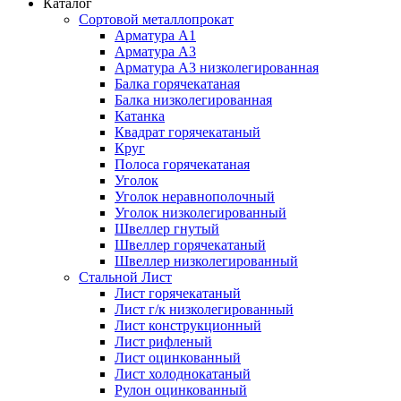
Каталог
Сортовой металлопрокат
Арматура А1
Арматура А3
Арматура А3 низколегированная
Балка горячекатаная
Балка низколегированная
Катанка
Квадрат горячекатаный
Круг
Полоса горячекатаная
Уголок
Уголок неравнополочный
Уголок низколегированный
Швеллер гнутый
Швеллер горячекатаный
Швеллер низколегированный
Стальной Лист
Лист горячекатаный
Лист г/к низколегированный
Лист конструкционный
Лист рифленый
Лист оцинкованный
Лист холоднокатаный
Рулон оцинкованный