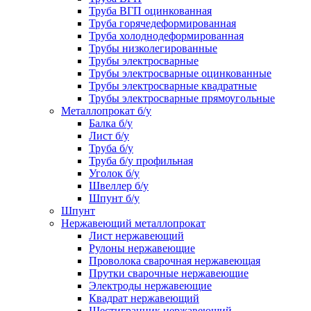
Труба ВГП оцинкованная
Труба горячедеформированная
Труба холоднодеформированная
Трубы низколегированные
Трубы электросварные
Трубы электросварные оцинкованные
Трубы электросварные квадратные
Трубы электросварные прямоугольные
Металлопрокат б/у
Балка б/у
Лист б/у
Труба б/у
Труба б/у профильная
Уголок б/у
Швеллер б/у
Шпунт б/у
Шпунт
Нержавеющий металлопрокат
Лист нержавеющий
Рулоны нержавеющие
Проволока сварочная нержавеющая
Прутки сварочные нержавеющие
Электроды нержавеющие
Квадрат нержавеющий
Шестигранник нержавеющий