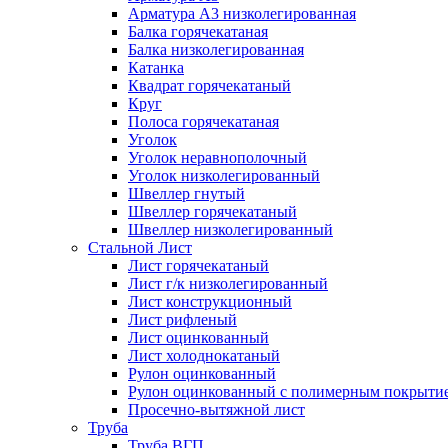
Арматура А3 низколегированная
Балка горячекатаная
Балка низколегированная
Катанка
Квадрат горячекатаный
Круг
Полоса горячекатаная
Уголок
Уголок неравнополочный
Уголок низколегированный
Швеллер гнутый
Швеллер горячекатаный
Швеллер низколегированный
Стальной Лист
Лист горячекатаный
Лист г/к низколегированный
Лист конструкционный
Лист рифленый
Лист оцинкованный
Лист холоднокатаный
Рулон оцинкованный
Рулон оцинкованный с полимерным покрыти
Просечно-вытяжной лист
Труба
Труба ВГП