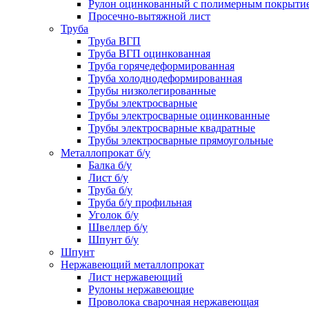
Рулон оцинкованный с полимерным покрыти
Просечно-вытяжной лист
Труба
Труба ВГП
Труба ВГП оцинкованная
Труба горячедеформированная
Труба холоднодеформированная
Трубы низколегированные
Трубы электросварные
Трубы электросварные оцинкованные
Трубы электросварные квадратные
Трубы электросварные прямоугольные
Металлопрокат б/у
Балка б/у
Лист б/у
Труба б/у
Труба б/у профильная
Уголок б/у
Швеллер б/у
Шпунт б/у
Шпунт
Нержавеющий металлопрокат
Лист нержавеющий
Рулоны нержавеющие
Проволока сварочная нержавеющая