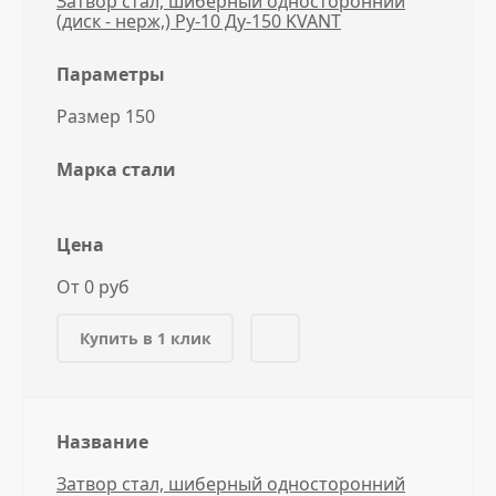
Затвор стал, шиберный односторонний
(диск - нерж,) Ру-10 Ду-150 KVANT
Параметры
Размер 150
Марка стали
Цена
От 0 руб
Купить в 1 клик
Название
Затвор стал, шиберный односторонний