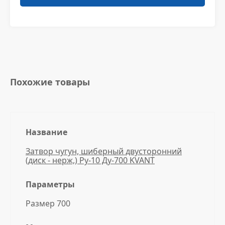
Похожие товары
Название
Затвор чугун, шиберный двусторонний
(диск - нерж,) Ру-10 Ду-700 KVANT
Параметры
Размер 700