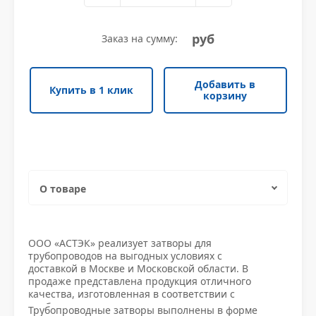
Уголок неравнополочный
Трубы электросварные прямоугольные
Квадрат нержавеющий
Противопожарная безопасность
Уголок низколегированный
Шестигранник нержавеющий
Уплотнители и крепежи
руб
Заказ на сумму:
Уголок низколегированный
Шестигранник нержавеющий
Уплотнители и крепежи
Швеллер гнутый
Круг нержавеющий
Фитинги
Добавить в
Купить в 1 клик
Швеллер гнутый
Круг нержавеющий
Фитинги
корзину
Швеллер горячекатаный
Труба квадратная нержавеющая
Водоснабжение
Швеллер горячекатаный
Труба квадратная нержавеющая
Водоснабжение
Швеллер низколегированный
Полоса нержавеющая
Заглушки
Швеллер низколегированный
Полоса нержавеющая
Заглушки
О товаре
Труба прямоугольная нержавеющая
Измерительное оборудование
Труба прямоугольная нержавеющая
Измерительное оборудование
Характеристики
Проволока нержавеющая
Клапаны
ООО «АСТЭК» реализует затворы для
трубопроводов на выгодных условиях с
Проволока нержавеющая
Клапаны
Доставка и оплата
доставкой в Москве и Московской области. В
Трубы нержавеющие
Краны стал и приводы
продаже представлена продукция отличного
качества, изготовленная в соответствии с
Трубы нержавеющие
Краны стал и приводы
требованиями стандартов, что подтверждается
Трубопроводные затворы выполнены в форме