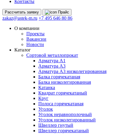
Контакты
Рассчитать
заявку
Прайс
zakaz@astek-m.ru
+7 495 646 80 86
О компании
Проекты
Вакансии
Новости
Каталог
Сортовой металлопрокат
Арматура А1
Арматура А3
Арматура А3 низколегированная
Балка горячекатаная
Балка низколегированная
Катанка
Квадрат горячекатаный
Круг
Полоса горячекатаная
Уголок
Уголок неравнополочный
Уголок низколегированный
Швеллер гнутый
Швеллер горячекатаный