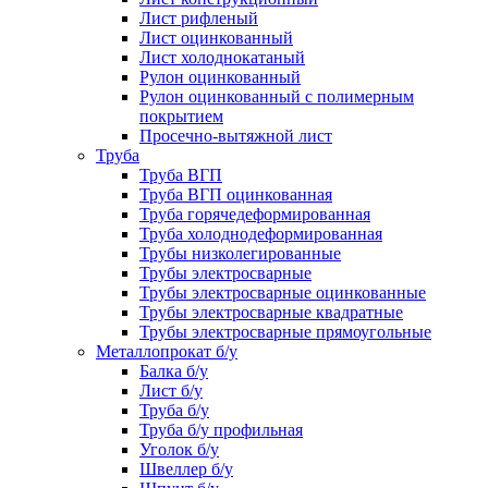
Лист рифленый
Лист оцинкованный
Лист холоднокатаный
Рулон оцинкованный
Рулон оцинкованный с полимерным
покрытием
Просечно-вытяжной лист
Труба
Труба ВГП
Труба ВГП оцинкованная
Труба горячедеформированная
Труба холоднодеформированная
Трубы низколегированные
Трубы электросварные
Трубы электросварные оцинкованные
Трубы электросварные квадратные
Трубы электросварные прямоугольные
Металлопрокат б/у
Балка б/у
Лист б/у
Труба б/у
Труба б/у профильная
Уголок б/у
Швеллер б/у