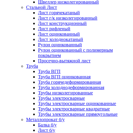
Швеллер низколегированный
Стальной Лист
Лист горячекатаный
Лист г/к низколегированный
Лист конструкционный
Лист рифленый
Лист оцинкованный
Лист холоднокатаный
Рулон оцинкованный
Рулон оцинкованный с полимерным
покрытием
Просечно-вытяжной лист
Труба
Труба ВГП
Труба ВГП оцинкованная
Труба горячедеформированная
Труба холоднодеформированная
Трубы низколегированные
Трубы электросварные
Трубы электросварные оцинкованные
Трубы электросварные квадратные
Трубы электросварные прямоугольные
Металлопрокат б/у
Балка б/у
Лист б/у