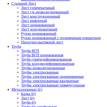
Стальной Лист
Лист горячекатаный
Лист г/к низколегированный
Лист конструкционный
Лист рифленый
Лист оцинкованный
Лист холоднокатаный
Рулон оцинкованный
Рулон оцинкованный с полимерным покрытием
Просечно-вытяжной лист
Труба
Труба ВГП
Труба ВГП оцинкованная
Труба горячедеформированная
Труба холоднодеформированная
Трубы низколегированные
Трубы электросварные
Трубы электросварные оцинкованные
Трубы электросварные квадратные
Трубы электросварные прямоугольные
Металлопрокат б/у
Балка б/у
Лист б/у
Труба б/у
Труба б/у профильная