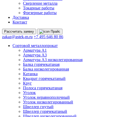
Сверление металла
Токарные работы
Фрезерные работы
Доставка
Контакт
Рассчитать
заявку
Прайс
zakaz@astek-m.ru
+7 495 646 80 86
Сортовой металлопрокат
Арматура А1
Арматура А3
Арматура А3 низколегированная
Балка горячекатаная
Балка низколегированная
Катанка
Квадрат горячекатаный
Круг
Полоса горячекатаная
Уголок
Уголок неравнополочный
Уголок низколегированный
Швеллер гнутый
Швеллер горячекатаный
Швеллер низколегированный