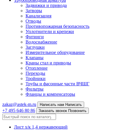
Трубопроводная арматура
Задвижки и привода
Затворы
Канализация
Отводы
Противопожарная безопасность
Уплотнители и крепежи
Фитинги
Водоснабжение
Заглушки
Измерительное оборудование
Клапаны
Краны стал и приводы
Отопление
Переходы
Тройники
Трубы и фасонные части ВЧШГ
Фильтры
Фланцы и компенсаторы
zakaz@astek-m.ru
Написать нам
Написать
+7 495 646 80 86
Заказать звонок
Позвонить
Лист х/к 1,4 нержавеющий