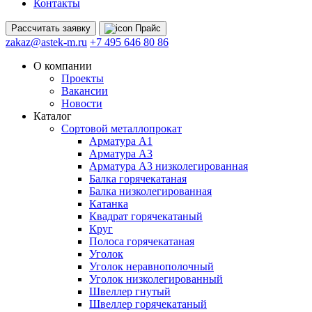
Контакты
Рассчитать
заявку
Прайс
zakaz@astek-m.ru
+7 495 646 80 86
О компании
Проекты
Вакансии
Новости
Каталог
Сортовой металлопрокат
Арматура А1
Арматура А3
Арматура А3 низколегированная
Балка горячекатаная
Балка низколегированная
Катанка
Квадрат горячекатаный
Круг
Полоса горячекатаная
Уголок
Уголок неравнополочный
Уголок низколегированный
Швеллер гнутый
Швеллер горячекатаный