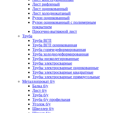
Лист рифленый
Лист оцинкованный
Лист холоднокатаный
Рулон оцинкованный
Рулон оцинкованный с полимерным
покрытием
Просечно-вытяжной лист
Труба
Труба ВГП
Труба ВГП оцинкованная
Труба горячедеформированная
Труба холоднодеформированная
Трубы низколегированные
Трубы электросварные
Трубы электросварные оцинкованные
Трубы электросварные квадратные
Трубы электросварные прямоугольные
Металлопрокат б/у
Балка б/у
Лист б/у
Труба б/у
Труба б/у профильная
Уголок б/у
Швеллер б/у