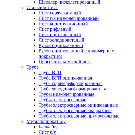
Швеллер низколегированный
Стальной Лист
Лист горячекатаный
Лист г/к низколегированный
Лист конструкционный
Лист рифленый
Лист оцинкованный
Лист холоднокатаный
Рулон оцинкованный
Рулон оцинкованный с полимерным
покрытием
Просечно-вытяжной лист
Труба
Труба ВГП
Труба ВГП оцинкованная
Труба горячедеформированная
Труба холоднодеформированная
Трубы низколегированные
Трубы электросварные
Трубы электросварные оцинкованные
Трубы электросварные квадратные
Трубы электросварные прямоугольные
Металлопрокат б/у
Балка б/у
Лист б/у