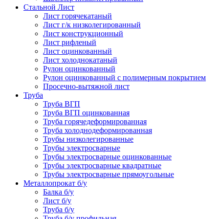
Стальной Лист
Лист горячекатаный
Лист г/к низколегированный
Лист конструкционный
Лист рифленый
Лист оцинкованный
Лист холоднокатаный
Рулон оцинкованный
Рулон оцинкованный с полимерным покрытием
Просечно-вытяжной лист
Труба
Труба ВГП
Труба ВГП оцинкованная
Труба горячедеформированная
Труба холоднодеформированная
Трубы низколегированные
Трубы электросварные
Трубы электросварные оцинкованные
Трубы электросварные квадратные
Трубы электросварные прямоугольные
Металлопрокат б/у
Балка б/у
Лист б/у
Труба б/у
Труба б/у профильная