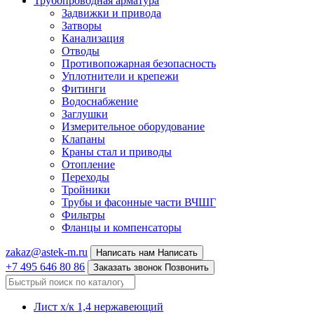
Трубопроводная арматура
Задвижки и привода
Затворы
Канализация
Отводы
Противопожарная безопасность
Уплотнители и крепежи
Фитинги
Водоснабжение
Заглушки
Измерительное оборудование
Клапаны
Краны стал и приводы
Отопление
Переходы
Тройники
Трубы и фасонные части ВЧШГ
Фильтры
Фланцы и компенсаторы
zakaz@astek-m.ru
Написать нам
Написать
+7 495 646 80 86
Заказать звонок
Позвонить
Лист х/к 1,4 нержавеющий