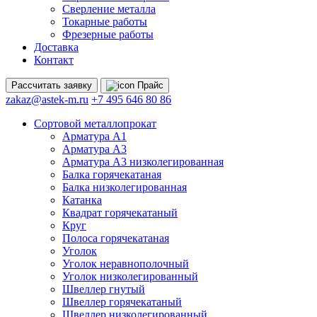
Сверление металла
Токарные работы
Фрезерные работы
Доставка
Контакт
Рассчитать
заявку
Прайс
zakaz@astek-m.ru
+7 495 646 80 86
Сортовой металлопрокат
Арматура А1
Арматура А3
Арматура А3 низколегированная
Балка горячекатаная
Балка низколегированная
Катанка
Квадрат горячекатаный
Круг
Полоса горячекатаная
Уголок
Уголок неравнополочный
Уголок низколегированный
Швеллер гнутый
Швеллер горячекатаный
Швеллер низколегированный