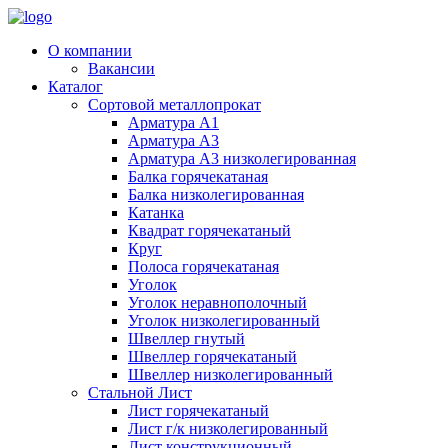
О компании
Вакансии
Каталог
Сортовой металлопрокат
Арматура А1
Арматура А3
Арматура А3 низколегированная
Балка горячекатаная
Балка низколегированная
Катанка
Квадрат горячекатаный
Круг
Полоса горячекатаная
Уголок
Уголок неравнополочный
Уголок низколегированный
Швеллер гнутый
Швеллер горячекатаный
Швеллер низколегированный
Стальной Лист
Лист горячекатаный
Лист г/к низколегированный
Лист конструкционный