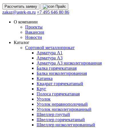
Рассчитать
заявку
Прайс
zakaz@astek-m.ru
+7 495 646 80 86
О компании
Проекты
Вакансии
Новости
Каталог
Сортовой металлопрокат
Арматура А1
Арматура А3
Арматура А3 низколегированная
Балка горячекатаная
Балка низколегированная
Катанка
Квадрат горячекатаный
Круг
Полоса горячекатаная
Уголок
Уголок неравнополочный
Уголок низколегированный
Швеллер гнутый
Швеллер горячекатаный
Швеллер низколегированный