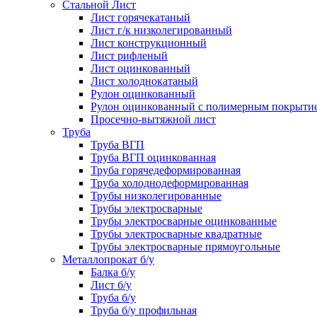
Стальной Лист
Лист горячекатаный
Лист г/к низколегированный
Лист конструкционный
Лист рифленый
Лист оцинкованный
Лист холоднокатаный
Рулон оцинкованный
Рулон оцинкованный с полимерным покрыти
Просечно-вытяжной лист
Труба
Труба ВГП
Труба ВГП оцинкованная
Труба горячедеформированная
Труба холоднодеформированная
Трубы низколегированные
Трубы электросварные
Трубы электросварные оцинкованные
Трубы электросварные квадратные
Трубы электросварные прямоугольные
Металлопрокат б/у
Балка б/у
Лист б/у
Труба б/у
Труба б/у профильная