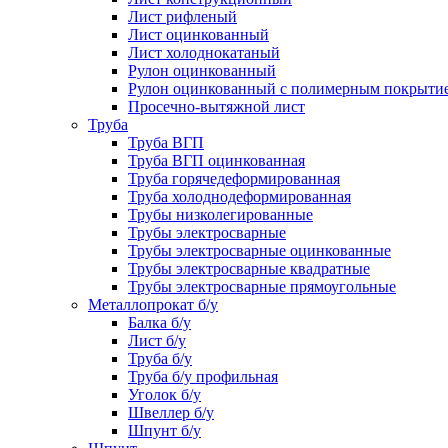
Лист рифленый
Лист оцинкованный
Лист холоднокатаный
Рулон оцинкованный
Рулон оцинкованный с полимерным покрыти
Просечно-вытяжной лист
Труба
Труба ВГП
Труба ВГП оцинкованная
Труба горячедеформированная
Труба холоднодеформированная
Трубы низколегированные
Трубы электросварные
Трубы электросварные оцинкованные
Трубы электросварные квадратные
Трубы электросварные прямоугольные
Металлопрокат б/у
Балка б/у
Лист б/у
Труба б/у
Труба б/у профильная
Уголок б/у
Швеллер б/у
Шпунт б/у