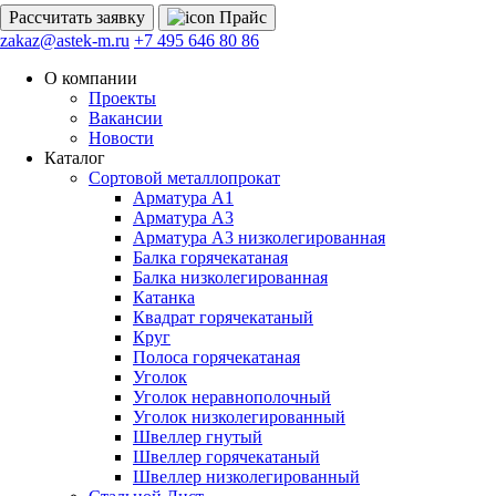
Рассчитать
заявку
Прайс
zakaz@astek-m.ru
+7 495 646 80 86
О компании
Проекты
Вакансии
Новости
Каталог
Сортовой металлопрокат
Арматура А1
Арматура А3
Арматура А3 низколегированная
Балка горячекатаная
Балка низколегированная
Катанка
Квадрат горячекатаный
Круг
Полоса горячекатаная
Уголок
Уголок неравнополочный
Уголок низколегированный
Швеллер гнутый
Швеллер горячекатаный
Швеллер низколегированный