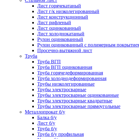
Стальной Лист
Лист горячекатаный
Лист г/к низколегированный
Лист конструкционный
Лист рифленый
Лист оцинкованный
Лист холоднокатаный
Рулон оцинкованный
Рулон оцинкованный с полимерным покрытие
Просечно-вытяжной лист
Труба
Труба ВГП
Труба ВГП оцинкованная
Труба горячедеформированная
Труба холоднодеформированная
Трубы низколегированные
Трубы электросварные
Трубы электросварные оцинкованные
Трубы электросварные квадратные
Трубы электросварные прямоугольные
Металлопрокат б/у
Балка б/у
Лист б/у
Труба б/у
Труба б/у профильная