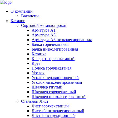
О компании
Вакансии
Каталог
Сортовой металлопрокат
Арматура А1
Арматура А3
Арматура А3 низколегированная
Балка горячекатаная
Балка низколегированная
Катанка
Квадрат горячекатаный
Круг
Полоса горячекатаная
Уголок
Уголок неравнополочный
Уголок низколегированный
Швеллер гнутый
Швеллер горячекатаный
Швеллер низколегированный
Стальной Лист
Лист горячекатаный
Лист г/к низколегированный
Лист конструкционный