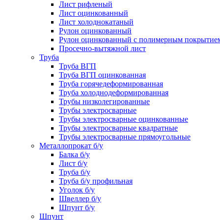
Лист рифленый
Лист оцинкованный
Лист холоднокатаный
Рулон оцинкованный
Рулон оцинкованный с полимерным покрытие
Просечно-вытяжной лист
Труба
Труба ВГП
Труба ВГП оцинкованная
Труба горячедеформированная
Труба холоднодеформированная
Трубы низколегированные
Трубы электросварные
Трубы электросварные оцинкованные
Трубы электросварные квадратные
Трубы электросварные прямоугольные
Металлопрокат б/у
Балка б/у
Лист б/у
Труба б/у
Труба б/у профильная
Уголок б/у
Швеллер б/у
Шпунт б/у
Шпунт