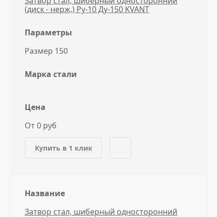
Затвор стал, шиберный односторонний
(диск - нерж,) Ру-10 Ду-150 KVANT
Параметры
Размер 150
Марка стали
Цена
От 0 руб
Купить в 1 клик
Название
Затвор стал, шиберный односторонний