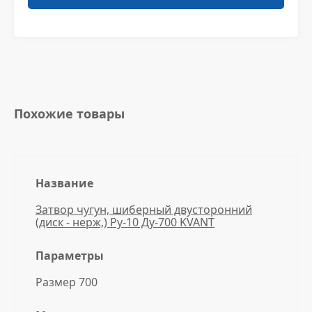
Похожие товары
Название
Затвор чугун, шиберный двусторонний
(диск - нерж,) Ру-10 Ду-700 KVANT
Параметры
Размер 700