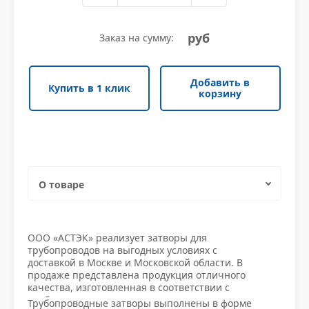
Уголок неравнополочный
Трубы электросварные прямоугольные
Квадрат нержавеющий
Противопожарная безопасность
Уголок низколегированный
Шестигранник нержавеющий
Уплотнители и крепежи
руб
Заказ на сумму:
Уголок низколегированный
Шестигранник нержавеющий
Уплотнители и крепежи
Швеллер гнутый
Круг нержавеющий
Фитинги
Добавить в
Купить в 1 клик
Швеллер гнутый
Круг нержавеющий
Фитинги
корзину
Швеллер горячекатаный
Труба квадратная нержавеющая
Водоснабжение
Швеллер горячекатаный
Труба квадратная нержавеющая
Водоснабжение
Швеллер низколегированный
Полоса нержавеющая
Заглушки
Швеллер низколегированный
Полоса нержавеющая
Заглушки
О товаре
Труба прямоугольная нержавеющая
Измерительное оборудование
Труба прямоугольная нержавеющая
Измерительное оборудование
Характеристики
Проволока нержавеющая
Клапаны
ООО «АСТЭК» реализует затворы для
трубопроводов на выгодных условиях с
Проволока нержавеющая
Клапаны
Доставка и оплата
доставкой в Москве и Московской области. В
Трубы нержавеющие
Краны стал и приводы
продаже представлена продукция отличного
качества, изготовленная в соответствии с
Трубы нержавеющие
Краны стал и приводы
требованиями стандартов, что подтверждается
Трубопроводные затворы выполнены в форме