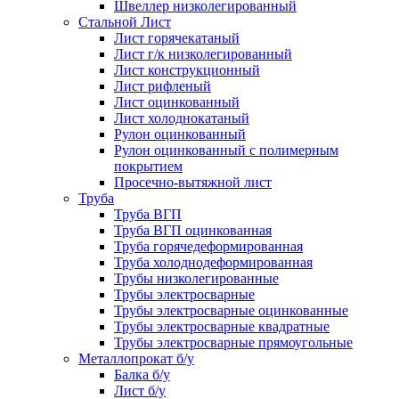
Швеллер низколегированный
Стальной Лист
Лист горячекатаный
Лист г/к низколегированный
Лист конструкционный
Лист рифленый
Лист оцинкованный
Лист холоднокатаный
Рулон оцинкованный
Рулон оцинкованный с полимерным
покрытием
Просечно-вытяжной лист
Труба
Труба ВГП
Труба ВГП оцинкованная
Труба горячедеформированная
Труба холоднодеформированная
Трубы низколегированные
Трубы электросварные
Трубы электросварные оцинкованные
Трубы электросварные квадратные
Трубы электросварные прямоугольные
Металлопрокат б/у
Балка б/у
Лист б/у