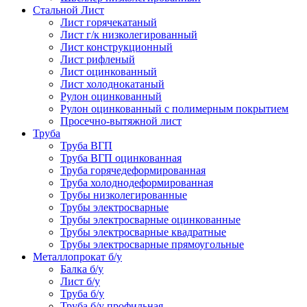
Стальной Лист
Лист горячекатаный
Лист г/к низколегированный
Лист конструкционный
Лист рифленый
Лист оцинкованный
Лист холоднокатаный
Рулон оцинкованный
Рулон оцинкованный с полимерным покрытием
Просечно-вытяжной лист
Труба
Труба ВГП
Труба ВГП оцинкованная
Труба горячедеформированная
Труба холоднодеформированная
Трубы низколегированные
Трубы электросварные
Трубы электросварные оцинкованные
Трубы электросварные квадратные
Трубы электросварные прямоугольные
Металлопрокат б/у
Балка б/у
Лист б/у
Труба б/у
Труба б/у профильная