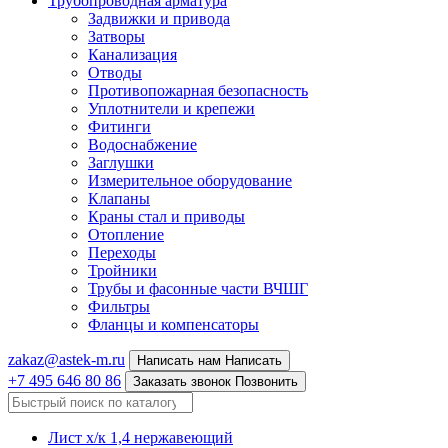
Трубопроводная арматура
Задвижки и привода
Затворы
Канализация
Отводы
Противопожарная безопасность
Уплотнители и крепежи
Фитинги
Водоснабжение
Заглушки
Измерительное оборудование
Клапаны
Краны стал и приводы
Отопление
Переходы
Тройники
Трубы и фасонные части ВЧШГ
Фильтры
Фланцы и компенсаторы
zakaz@astek-m.ru
Написать нам
Написать
+7 495 646 80 86
Заказать звонок
Позвонить
Лист х/к 1,4 нержавеющий