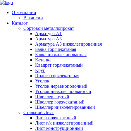
О компании
Вакансии
Каталог
Сортовой металлопрокат
Арматура А1
Арматура А3
Арматура А3 низколегированная
Балка горячекатаная
Балка низколегированная
Катанка
Квадрат горячекатаный
Круг
Полоса горячекатаная
Уголок
Уголок неравнополочный
Уголок низколегированный
Швеллер гнутый
Швеллер горячекатаный
Швеллер низколегированный
Стальной Лист
Лист горячекатаный
Лист г/к низколегированный
Лист конструкционный