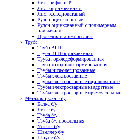
Лист рифленый
Лист оцинкованный
Лист холоднокатаный
Рулон оцинкованный
Рулон оцинкованный с полимерным
покрытием
Просечно-вытяжной лист
Труба
Труба ВГП
Труба ВГП оцинкованная
Труба горячедеформированная
Труба холоднодеформированная
Трубы низколегированные
Трубы электросварные
Трубы электросварные оцинкованные
Трубы электросварные квадратные
Трубы электросварные прямоугольные
Металлопрокат б/у
Балка б/у
Лист б/у
Труба б/у
Труба б/у профильная
Уголок б/у
Швеллер б/у
Шпунт б/у