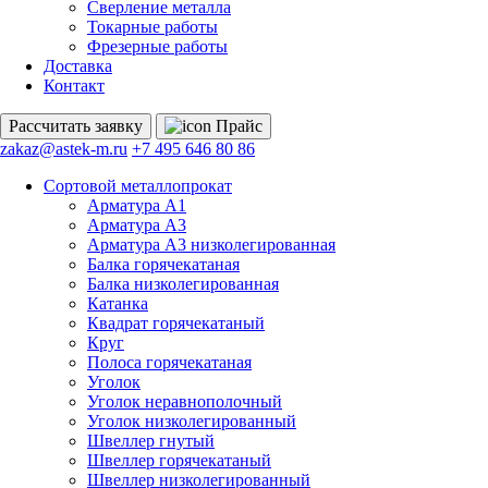
Сверление металла
Токарные работы
Фрезерные работы
Доставка
Контакт
Рассчитать
заявку
Прайс
zakaz@astek-m.ru
+7 495 646 80 86
Сортовой металлопрокат
Арматура А1
Арматура А3
Арматура А3 низколегированная
Балка горячекатаная
Балка низколегированная
Катанка
Квадрат горячекатаный
Круг
Полоса горячекатаная
Уголок
Уголок неравнополочный
Уголок низколегированный
Швеллер гнутый
Швеллер горячекатаный
Швеллер низколегированный