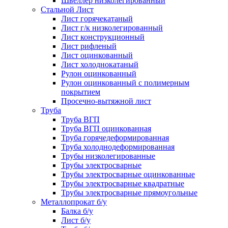
Швеллер низколегированный
Стальной Лист
Лист горячекатаный
Лист г/к низколегированный
Лист конструкционный
Лист рифленый
Лист оцинкованный
Лист холоднокатаный
Рулон оцинкованный
Рулон оцинкованный с полимерным
покрытием
Просечно-вытяжной лист
Труба
Труба ВГП
Труба ВГП оцинкованная
Труба горячедеформированная
Труба холоднодеформированная
Трубы низколегированные
Трубы электросварные
Трубы электросварные оцинкованные
Трубы электросварные квадратные
Трубы электросварные прямоугольные
Металлопрокат б/у
Балка б/у
Лист б/у