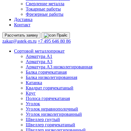
Сверление металла
Токарные работы
Фрезерные работы
Доставка
Контакт
Рассчитать
заявку
Прайс
zakaz@astek-m.ru
+7 495 646 80 86
Сортовой металлопрокат
Арматура А1
Арматура А3
Арматура А3 низколегированная
Балка горячекатаная
Балка низколегированная
Катанка
Квадрат горячекатаный
Круг
Полоса горячекатаная
Уголок
Уголок неравнополочный
Уголок низколегированный
Швеллер гнутый
Швеллер горячекатаный
Швеллер низколегированный