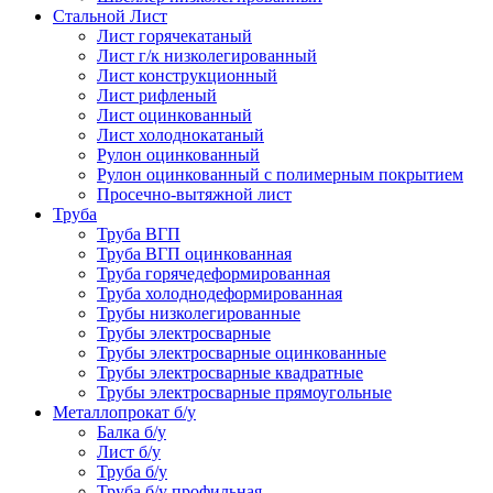
Стальной Лист
Лист горячекатаный
Лист г/к низколегированный
Лист конструкционный
Лист рифленый
Лист оцинкованный
Лист холоднокатаный
Рулон оцинкованный
Рулон оцинкованный с полимерным покрытием
Просечно-вытяжной лист
Труба
Труба ВГП
Труба ВГП оцинкованная
Труба горячедеформированная
Труба холоднодеформированная
Трубы низколегированные
Трубы электросварные
Трубы электросварные оцинкованные
Трубы электросварные квадратные
Трубы электросварные прямоугольные
Металлопрокат б/у
Балка б/у
Лист б/у
Труба б/у
Труба б/у профильная