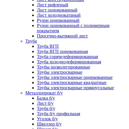
Лист рифленый
Лист оцинкованный
Лист холоднокатаный
Рулон оцинкованный
Рулон оцинкованный с полимерным
покрытием
Просечно-вытяжной лист
Труба
Труба ВГП
Труба ВГП оцинкованная
Труба горячедеформированная
Труба холоднодеформированная
Трубы низколегированные
Трубы электросварные
Трубы электросварные оцинкованные
Трубы электросварные квадратные
Трубы электросварные прямоугольные
Металлопрокат б/у
Балка б/у
Лист б/у
Труба б/у
Труба б/у профильная
Уголок б/у
Швеллер б/у