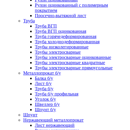
Рулон оцинкованный с полимерным
покрытием
Просечно-вытяжной лист
Труба
Труба ВГП
Труба ВГП оцинкованная
Труба горячедеформированная
Труба холоднодеформированная
Трубы низколегированные
Трубы электросварные
Трубы электросварные оцинкованные
Трубы электросварные квадратные
Трубы электросварные прямоугольные
Металлопрокат б/у
Балка б/у
Лист б/у
Труба б/у
Труба б/у профильная
Уголок б/у
Швеллер б/у
Шпунт б/у
Шпунт
Нержавеющий металлопрокат
Лист нержавеющий