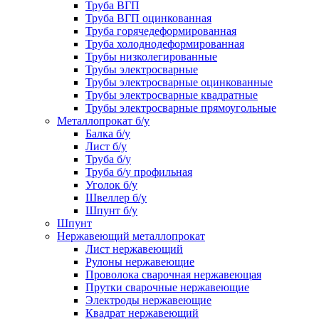
Труба ВГП
Труба ВГП оцинкованная
Труба горячедеформированная
Труба холоднодеформированная
Трубы низколегированные
Трубы электросварные
Трубы электросварные оцинкованные
Трубы электросварные квадратные
Трубы электросварные прямоугольные
Металлопрокат б/у
Балка б/у
Лист б/у
Труба б/у
Труба б/у профильная
Уголок б/у
Швеллер б/у
Шпунт б/у
Шпунт
Нержавеющий металлопрокат
Лист нержавеющий
Рулоны нержавеющие
Проволока сварочная нержавеющая
Прутки сварочные нержавеющие
Электроды нержавеющие
Квадрат нержавеющий