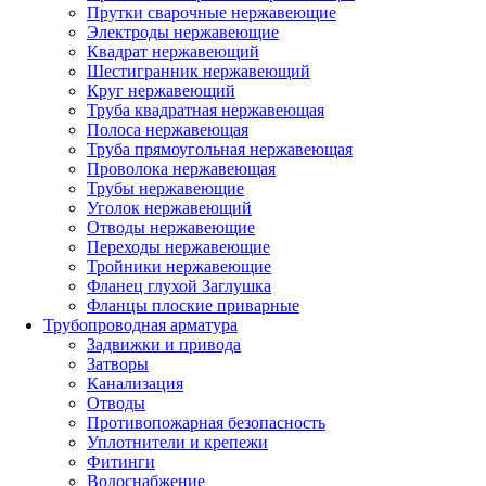
Прутки сварочные нержавеющие
Электроды нержавеющие
Квадрат нержавеющий
Шестигранник нержавеющий
Круг нержавеющий
Труба квадратная нержавеющая
Полоса нержавеющая
Труба прямоугольная нержавеющая
Проволока нержавеющая
Трубы нержавеющие
Уголок нержавеющий
Отводы нержавеющие
Переходы нержавеющие
Тройники нержавеющие
Фланец глухой Заглушка
Фланцы плоские приварные
Трубопроводная арматура
Задвижки и привода
Затворы
Канализация
Отводы
Противопожарная безопасность
Уплотнители и крепежи
Фитинги
Водоснабжение