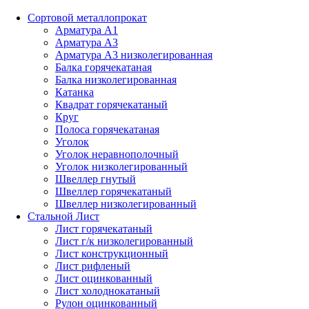
Сортовой металлопрокат
Арматура А1
Арматура А3
Арматура А3 низколегированная
Балка горячекатаная
Балка низколегированная
Катанка
Квадрат горячекатаный
Круг
Полоса горячекатаная
Уголок
Уголок неравнополочный
Уголок низколегированный
Швеллер гнутый
Швеллер горячекатаный
Швеллер низколегированный
Стальной Лист
Лист горячекатаный
Лист г/к низколегированный
Лист конструкционный
Лист рифленый
Лист оцинкованный
Лист холоднокатаный
Рулон оцинкованный