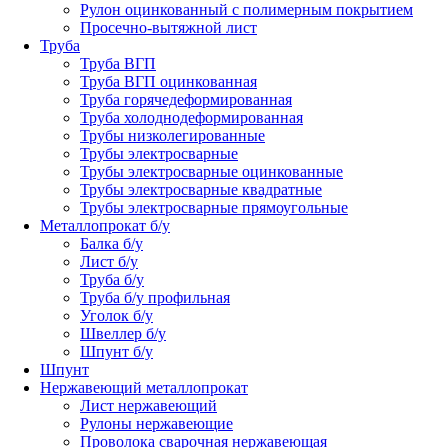
Рулон оцинкованный с полимерным покрытием
Просечно-вытяжной лист
Труба
Труба ВГП
Труба ВГП оцинкованная
Труба горячедеформированная
Труба холоднодеформированная
Трубы низколегированные
Трубы электросварные
Трубы электросварные оцинкованные
Трубы электросварные квадратные
Трубы электросварные прямоугольные
Металлопрокат б/у
Балка б/у
Лист б/у
Труба б/у
Труба б/у профильная
Уголок б/у
Швеллер б/у
Шпунт б/у
Шпунт
Нержавеющий металлопрокат
Лист нержавеющий
Рулоны нержавеющие
Проволока сварочная нержавеющая