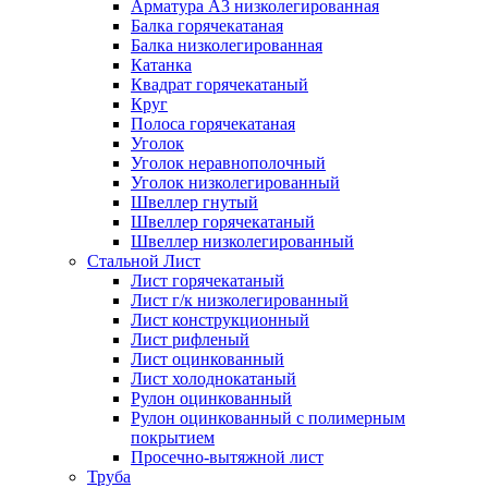
Арматура А3 низколегированная
Балка горячекатаная
Балка низколегированная
Катанка
Квадрат горячекатаный
Круг
Полоса горячекатаная
Уголок
Уголок неравнополочный
Уголок низколегированный
Швеллер гнутый
Швеллер горячекатаный
Швеллер низколегированный
Стальной Лист
Лист горячекатаный
Лист г/к низколегированный
Лист конструкционный
Лист рифленый
Лист оцинкованный
Лист холоднокатаный
Рулон оцинкованный
Рулон оцинкованный с полимерным
покрытием
Просечно-вытяжной лист
Труба