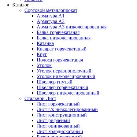
Каталог
Сортовой металлопрокат
Арматура А1
Арматура А3
Арматура А3 низколегированная
Балка горячекатаная
Балка низколегированная
Катанка
Квадрат горячекатаный
Круг
Полоса горячекатаная
Уголок
Уголок неравнополочный
Уголок низколегированный
Швеллер гнутый
Швеллер горячекатаный
Швеллер низколегированный
Стальной Лист
Лист горячекатаный
Лист г/к низколегированный
Лист конструкционный
Лист рифленый
Лист оцинкованный
Лист холоднокатаный
Рулон оцинкованный