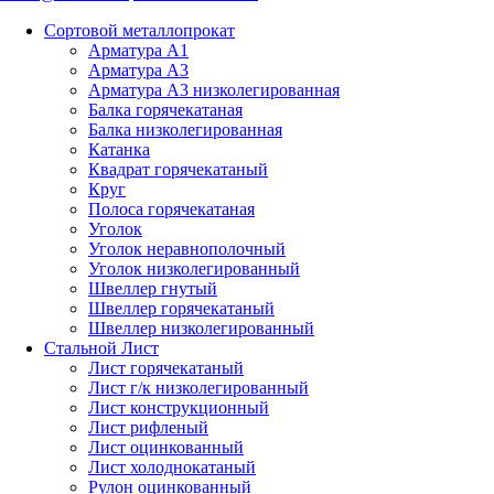
Сортовой металлопрокат
Арматура А1
Арматура А3
Арматура А3 низколегированная
Балка горячекатаная
Балка низколегированная
Катанка
Квадрат горячекатаный
Круг
Полоса горячекатаная
Уголок
Уголок неравнополочный
Уголок низколегированный
Швеллер гнутый
Швеллер горячекатаный
Швеллер низколегированный
Стальной Лист
Лист горячекатаный
Лист г/к низколегированный
Лист конструкционный
Лист рифленый
Лист оцинкованный
Лист холоднокатаный
Рулон оцинкованный