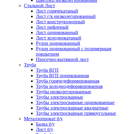
Швеллер низколегированный
Стальной Лист
Лист горячекатаный
Лист г/к низколегированный
Лист конструкционный
Лист рифленый
Лист оцинкованный
Лист холоднокатаный
Рулон оцинкованный
Рулон оцинкованный с полимерным
покрытием
Просечно-вытяжной лист
Труба
Труба ВГП
Труба ВГП оцинкованная
Труба горячедеформированная
Труба холоднодеформированная
Трубы низколегированные
Трубы электросварные
Трубы электросварные оцинкованные
Трубы электросварные квадратные
Трубы электросварные прямоугольные
Металлопрокат б/у
Балка б/у
Лист б/у