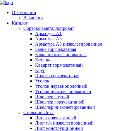
О компании
Вакансии
Каталог
Сортовой металлопрокат
Арматура А1
Арматура А3
Арматура А3 низколегированная
Балка горячекатаная
Балка низколегированная
Катанка
Квадрат горячекатаный
Круг
Полоса горячекатаная
Уголок
Уголок неравнополочный
Уголок низколегированный
Швеллер гнутый
Швеллер горячекатаный
Швеллер низколегированный
Стальной Лист
Лист горячекатаный
Лист г/к низколегированный
Лист конструкционный