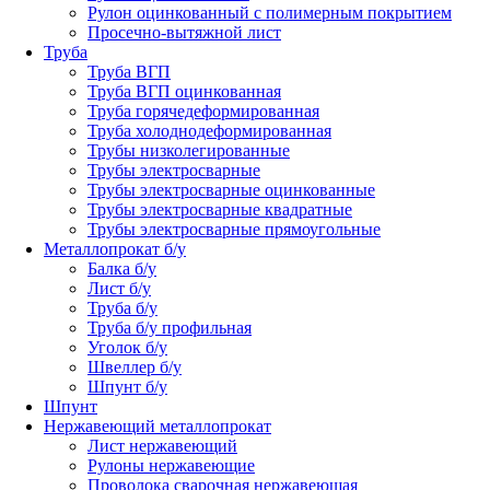
Рулон оцинкованный с полимерным покрытием
Просечно-вытяжной лист
Труба
Труба ВГП
Труба ВГП оцинкованная
Труба горячедеформированная
Труба холоднодеформированная
Трубы низколегированные
Трубы электросварные
Трубы электросварные оцинкованные
Трубы электросварные квадратные
Трубы электросварные прямоугольные
Металлопрокат б/у
Балка б/у
Лист б/у
Труба б/у
Труба б/у профильная
Уголок б/у
Швеллер б/у
Шпунт б/у
Шпунт
Нержавеющий металлопрокат
Лист нержавеющий
Рулоны нержавеющие
Проволока сварочная нержавеющая