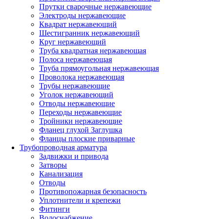
Прутки сварочные нержавеющие
Электроды нержавеющие
Квадрат нержавеющий
Шестигранник нержавеющий
Круг нержавеющий
Труба квадратная нержавеющая
Полоса нержавеющая
Труба прямоугольная нержавеющая
Проволока нержавеющая
Трубы нержавеющие
Уголок нержавеющий
Отводы нержавеющие
Переходы нержавеющие
Тройники нержавеющие
Фланец глухой Заглушка
Фланцы плоские приварные
Трубопроводная арматура
Задвижки и привода
Затворы
Канализация
Отводы
Противопожарная безопасность
Уплотнители и крепежи
Фитинги
Водоснабжение