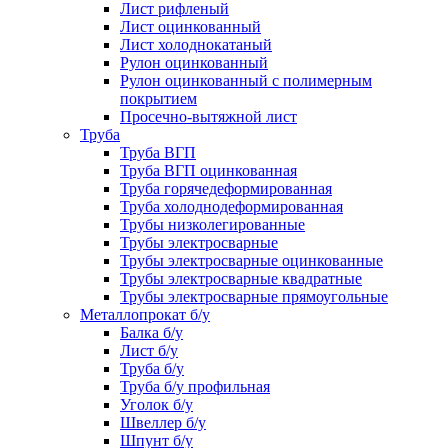
Лист рифленый
Лист оцинкованный
Лист холоднокатаный
Рулон оцинкованный
Рулон оцинкованный с полимерным
покрытием
Просечно-вытяжной лист
Труба
Труба ВГП
Труба ВГП оцинкованная
Труба горячедеформированная
Труба холоднодеформированная
Трубы низколегированные
Трубы электросварные
Трубы электросварные оцинкованные
Трубы электросварные квадратные
Трубы электросварные прямоугольные
Металлопрокат б/у
Балка б/у
Лист б/у
Труба б/у
Труба б/у профильная
Уголок б/у
Швеллер б/у
Шпунт б/у