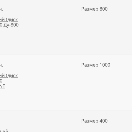
н,
Размер 800
й (диск
10 Ду-800
н,
Размер 1000
й (диск
10
ANT
,
Размер 400
нний