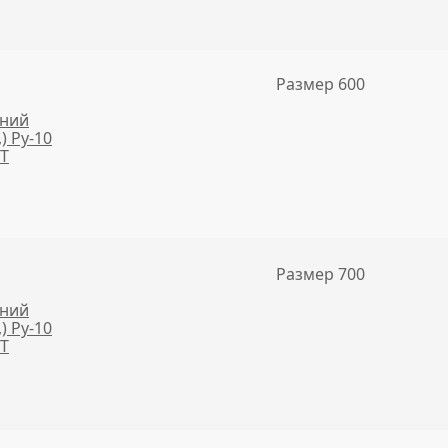
,
Размер 600
нний
,) Ру-10
NT
,
Размер 700
нний
,) Ру-10
NT