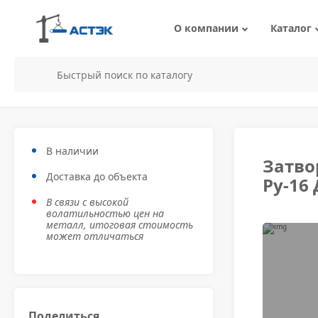
О компании
Каталог
Вакансии
Сортовой металл
Стальной Ли
Труба
м
Металлопрокат
П
Шпунт
В наличии
Затвор
Нержавеющ
Доставка до объекта
металлопрок
Ру-16
Трубопроводная а
В связи с высокой
волатильностью цен на
металл, итоговая стоимость
может отличаться
Поделиться