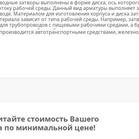
водные затворы выполнены в форме диска, ось которог
потоку рабочей среды. Данный вид арматуры выполняе
оде. Материалом для изготовления корпуса и диска затв
териала зависит от типа рабочей среды. Например, зат
 для трубопроводов с пищевыми рабочими средами, а б
водов с морской водой.
 производится автотранспортными средствами, железн
итайте стоимость Вашего
а по минимальной цене!