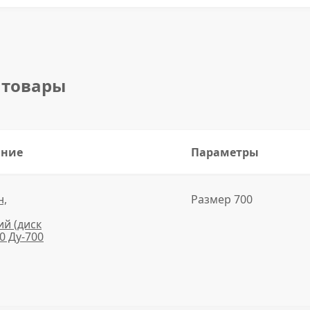
 товары
ание
Параметры
н,
Размер 700
й (диск
10 Ду-700