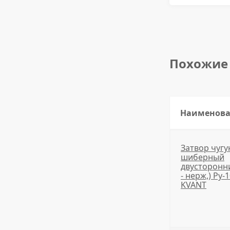
Похожие
Наименов
Затвор чугу
шиберный
двусторонни
- нерж,) Ру-
KVANT