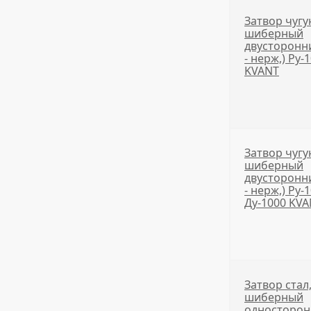
Затвор чугу
шиберный
двусторонни
- нерж,) Ру-
KVANT
Затвор чугу
шиберный
двусторонни
- нерж,) Ру-
Ду-1000 KV
Затвор стал
шиберный
односторо