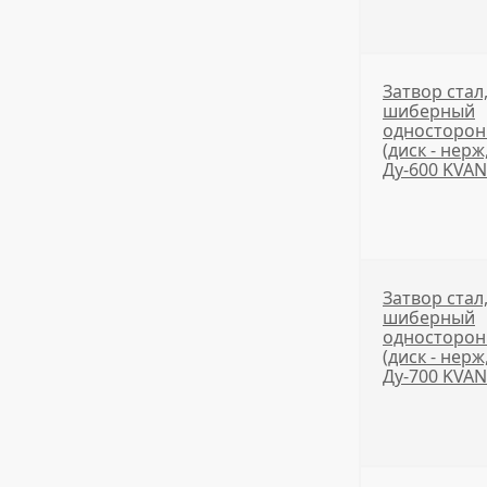
Затвор стал
шиберный
односторо
(диск - нерж
Ду-600 KVA
Затвор стал
шиберный
односторо
(диск - нерж
Ду-700 KVA