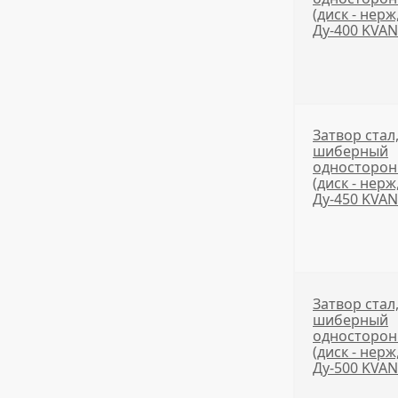
(диск - нерж
Ду-400 KVA
Затвор стал
шиберный
односторо
(диск - нерж
Ду-450 KVA
Затвор стал
шиберный
односторо
(диск - нерж
Ду-500 KVA