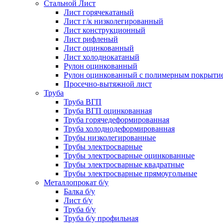
Стальной Лист
Лист горячекатаный
Лист г/к низколегированный
Лист конструкционный
Лист рифленый
Лист оцинкованный
Лист холоднокатаный
Рулон оцинкованный
Рулон оцинкованный с полимерным покрыти
Просечно-вытяжной лист
Труба
Труба ВГП
Труба ВГП оцинкованная
Труба горячедеформированная
Труба холоднодеформированная
Трубы низколегированные
Трубы электросварные
Трубы электросварные оцинкованные
Трубы электросварные квадратные
Трубы электросварные прямоугольные
Металлопрокат б/у
Балка б/у
Лист б/у
Труба б/у
Труба б/у профильная