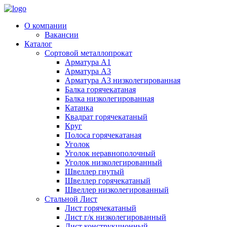
О компании
Вакансии
Каталог
Сортовой металлопрокат
Арматура А1
Арматура А3
Арматура А3 низколегированная
Балка горячекатаная
Балка низколегированная
Катанка
Квадрат горячекатаный
Круг
Полоса горячекатаная
Уголок
Уголок неравнополочный
Уголок низколегированный
Швеллер гнутый
Швеллер горячекатаный
Швеллер низколегированный
Стальной Лист
Лист горячекатаный
Лист г/к низколегированный
Лист конструкционный