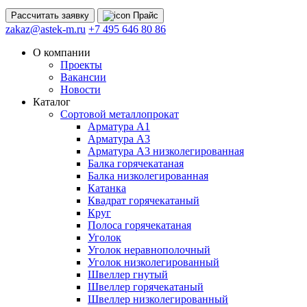
Рассчитать
заявку
Прайс
zakaz@astek-m.ru
+7 495 646 80 86
О компании
Проекты
Вакансии
Новости
Каталог
Сортовой металлопрокат
Арматура А1
Арматура А3
Арматура А3 низколегированная
Балка горячекатаная
Балка низколегированная
Катанка
Квадрат горячекатаный
Круг
Полоса горячекатаная
Уголок
Уголок неравнополочный
Уголок низколегированный
Швеллер гнутый
Швеллер горячекатаный
Швеллер низколегированный