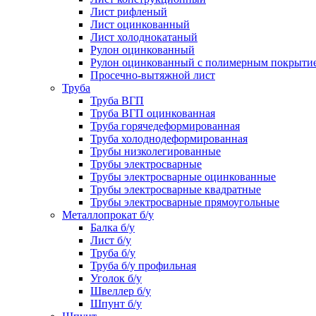
Лист рифленый
Лист оцинкованный
Лист холоднокатаный
Рулон оцинкованный
Рулон оцинкованный с полимерным покрыти
Просечно-вытяжной лист
Труба
Труба ВГП
Труба ВГП оцинкованная
Труба горячедеформированная
Труба холоднодеформированная
Трубы низколегированные
Трубы электросварные
Трубы электросварные оцинкованные
Трубы электросварные квадратные
Трубы электросварные прямоугольные
Металлопрокат б/у
Балка б/у
Лист б/у
Труба б/у
Труба б/у профильная
Уголок б/у
Швеллер б/у
Шпунт б/у