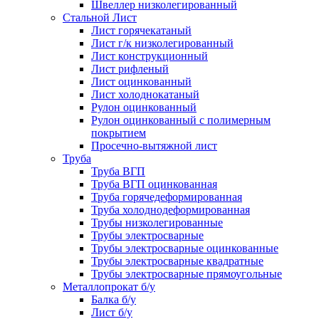
Швеллер низколегированный
Стальной Лист
Лист горячекатаный
Лист г/к низколегированный
Лист конструкционный
Лист рифленый
Лист оцинкованный
Лист холоднокатаный
Рулон оцинкованный
Рулон оцинкованный с полимерным
покрытием
Просечно-вытяжной лист
Труба
Труба ВГП
Труба ВГП оцинкованная
Труба горячедеформированная
Труба холоднодеформированная
Трубы низколегированные
Трубы электросварные
Трубы электросварные оцинкованные
Трубы электросварные квадратные
Трубы электросварные прямоугольные
Металлопрокат б/у
Балка б/у
Лист б/у