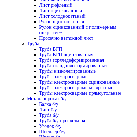
Лист рифленый
Лист оцинкованный
Лист холоднокатаный
Рулон оцинкованный
Рулон оцинкованный с полимерным
покрытием
Просечно-вытяжной лист
Труба
Труба ВГП
Труба ВГП оцинкованная
Труба горячедеформированная
Труба холоднодеформированная
Трубы низколегированные
Трубы электросварные
Трубы электросварные оцинкованные
Трубы электросварные квадратные
Трубы электросварные прямоугольные
Металлопрокат б/у
Балка б/у
Лист б/у
Труба б/у
Труба б/у профильная
Уголок б/у
Швеллер б/у