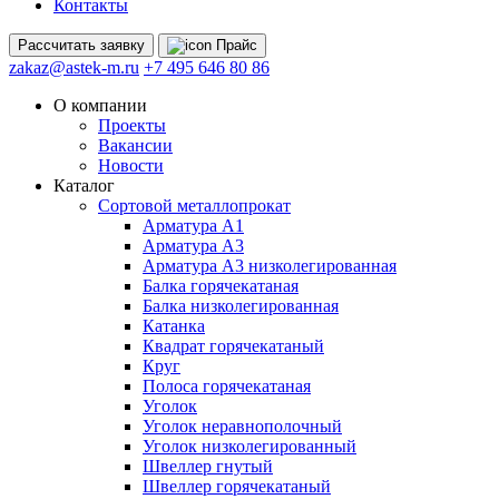
Контакты
Рассчитать
заявку
Прайс
zakaz@astek-m.ru
+7 495 646 80 86
О компании
Проекты
Вакансии
Новости
Каталог
Сортовой металлопрокат
Арматура А1
Арматура А3
Арматура А3 низколегированная
Балка горячекатаная
Балка низколегированная
Катанка
Квадрат горячекатаный
Круг
Полоса горячекатаная
Уголок
Уголок неравнополочный
Уголок низколегированный
Швеллер гнутый
Швеллер горячекатаный