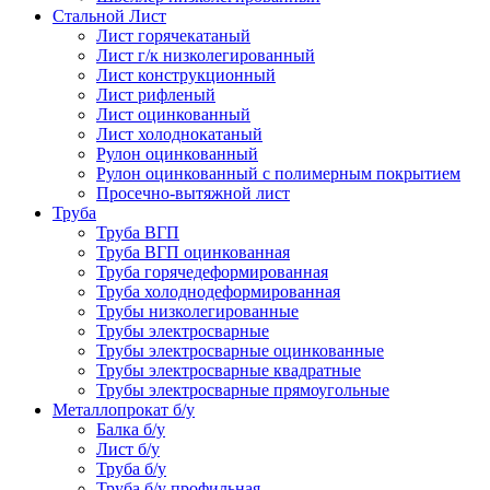
Стальной Лист
Лист горячекатаный
Лист г/к низколегированный
Лист конструкционный
Лист рифленый
Лист оцинкованный
Лист холоднокатаный
Рулон оцинкованный
Рулон оцинкованный с полимерным покрытием
Просечно-вытяжной лист
Труба
Труба ВГП
Труба ВГП оцинкованная
Труба горячедеформированная
Труба холоднодеформированная
Трубы низколегированные
Трубы электросварные
Трубы электросварные оцинкованные
Трубы электросварные квадратные
Трубы электросварные прямоугольные
Металлопрокат б/у
Балка б/у
Лист б/у
Труба б/у
Труба б/у профильная