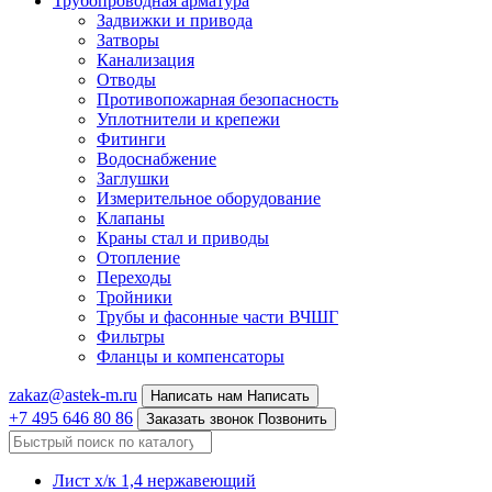
Трубопроводная арматура
Задвижки и привода
Затворы
Канализация
Отводы
Противопожарная безопасность
Уплотнители и крепежи
Фитинги
Водоснабжение
Заглушки
Измерительное оборудование
Клапаны
Краны стал и приводы
Отопление
Переходы
Тройники
Трубы и фасонные части ВЧШГ
Фильтры
Фланцы и компенсаторы
zakaz@astek-m.ru
Написать нам
Написать
+7 495 646 80 86
Заказать звонок
Позвонить
Лист х/к 1,4 нержавеющий