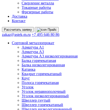
Сверление металла
Токарные работы
Фрезерные работы
Доставка
Контакт
Рассчитать
заявку
Прайс
zakaz@astek-m.ru
+7 495 646 80 86
Сортовой металлопрокат
Арматура А1
Арматура А3
Арматура А3 низколегированная
Балка горячекатаная
Балка низколегированная
Катанка
Квадрат горячекатаный
Круг
Полоса горячекатаная
Уголок
Уголок неравнополочный
Уголок низколегированный
Швеллер гнутый
Швеллер горячекатаный
Швеллер низколегированный