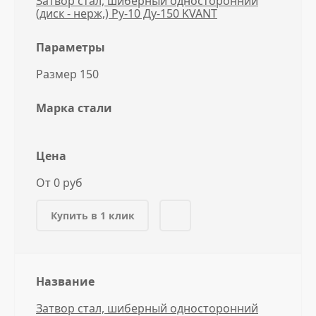
Затвор стал, шиберный односторонний
(диск - нерж,) Ру-10 Ду-150 KVANT
Параметры
Размер 150
Марка стали
Цена
От 0 руб
Купить в 1 клик
Название
Затвор стал, шиберный односторонний