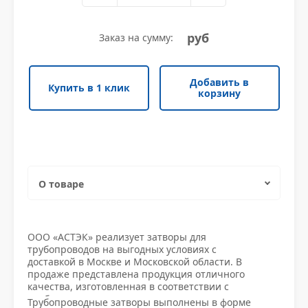
Уголок неравнополочный
Трубы электросварные прямоугольные
Квадрат нержавеющий
Противопожарная безопасность
Уголок низколегированный
Шестигранник нержавеющий
Уплотнители и крепежи
руб
Заказ на сумму:
Уголок низколегированный
Шестигранник нержавеющий
Уплотнители и крепежи
Швеллер гнутый
Круг нержавеющий
Фитинги
Добавить в
Купить в 1 клик
Швеллер гнутый
Круг нержавеющий
Фитинги
корзину
Швеллер горячекатаный
Труба квадратная нержавеющая
Водоснабжение
Швеллер горячекатаный
Труба квадратная нержавеющая
Водоснабжение
Швеллер низколегированный
Полоса нержавеющая
Заглушки
Швеллер низколегированный
Полоса нержавеющая
Заглушки
О товаре
Труба прямоугольная нержавеющая
Измерительное оборудование
Труба прямоугольная нержавеющая
Измерительное оборудование
Характеристики
Проволока нержавеющая
Клапаны
ООО «АСТЭК» реализует затворы для
трубопроводов на выгодных условиях с
Проволока нержавеющая
Клапаны
Доставка и оплата
доставкой в Москве и Московской области. В
Трубы нержавеющие
Краны стал и приводы
продаже представлена продукция отличного
качества, изготовленная в соответствии с
Трубы нержавеющие
Краны стал и приводы
требованиями стандартов, что подтверждается
Трубопроводные затворы выполнены в форме