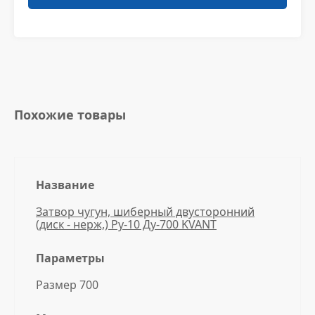
Похожие товары
Название
Затвор чугун, шиберный двусторонний
(диск - нерж,) Ру-10 Ду-700 KVANT
Параметры
Размер 700