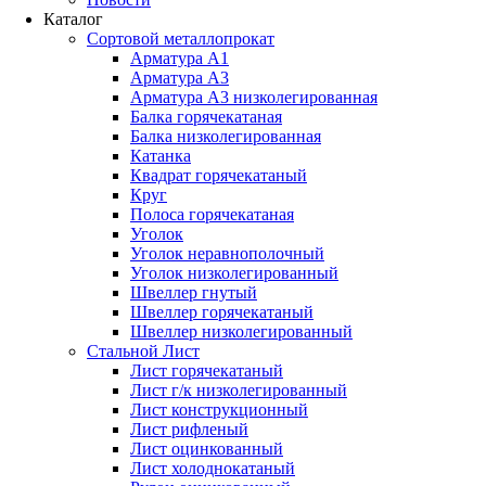
Каталог
Сортовой металлопрокат
Арматура А1
Арматура А3
Арматура А3 низколегированная
Балка горячекатаная
Балка низколегированная
Катанка
Квадрат горячекатаный
Круг
Полоса горячекатаная
Уголок
Уголок неравнополочный
Уголок низколегированный
Швеллер гнутый
Швеллер горячекатаный
Швеллер низколегированный
Стальной Лист
Лист горячекатаный
Лист г/к низколегированный
Лист конструкционный
Лист рифленый
Лист оцинкованный
Лист холоднокатаный