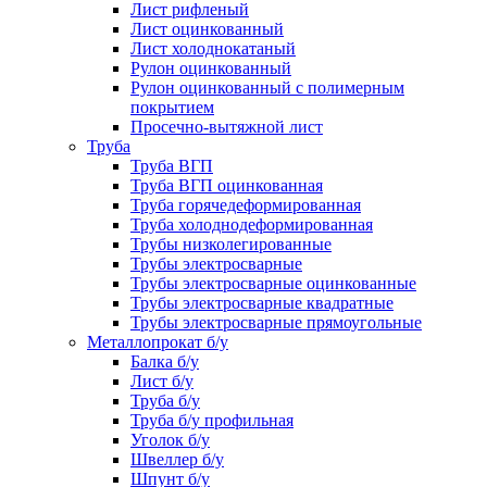
Лист рифленый
Лист оцинкованный
Лист холоднокатаный
Рулон оцинкованный
Рулон оцинкованный с полимерным
покрытием
Просечно-вытяжной лист
Труба
Труба ВГП
Труба ВГП оцинкованная
Труба горячедеформированная
Труба холоднодеформированная
Трубы низколегированные
Трубы электросварные
Трубы электросварные оцинкованные
Трубы электросварные квадратные
Трубы электросварные прямоугольные
Металлопрокат б/у
Балка б/у
Лист б/у
Труба б/у
Труба б/у профильная
Уголок б/у
Швеллер б/у
Шпунт б/у