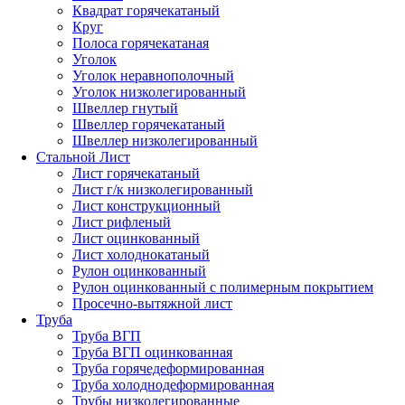
Квадрат горячекатаный
Круг
Полоса горячекатаная
Уголок
Уголок неравнополочный
Уголок низколегированный
Швеллер гнутый
Швеллер горячекатаный
Швеллер низколегированный
Стальной Лист
Лист горячекатаный
Лист г/к низколегированный
Лист конструкционный
Лист рифленый
Лист оцинкованный
Лист холоднокатаный
Рулон оцинкованный
Рулон оцинкованный с полимерным покрытием
Просечно-вытяжной лист
Труба
Труба ВГП
Труба ВГП оцинкованная
Труба горячедеформированная
Труба холоднодеформированная
Трубы низколегированные