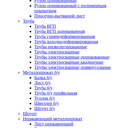
Рулон оцинкованный
Рулон оцинкованный с полимерным
покрытием
Просечно-вытяжной лист
Труба
Труба ВГП
Труба ВГП оцинкованная
Труба горячедеформированная
Труба холоднодеформированная
Трубы низколегированные
Трубы электросварные
Трубы электросварные оцинкованные
Трубы электросварные квадратные
Трубы электросварные прямоугольные
Металлопрокат б/у
Балка б/у
Лист б/у
Труба б/у
Труба б/у профильная
Уголок б/у
Швеллер б/у
Шпунт б/у
Шпунт
Нержавеющий металлопрокат
Лист нержавеющий