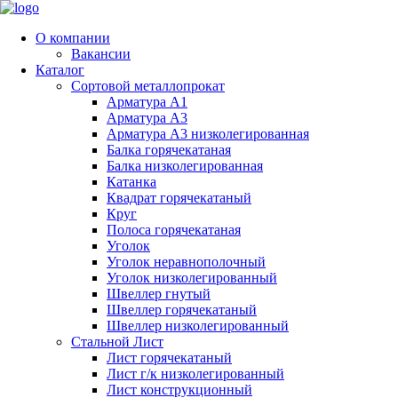
О компании
Вакансии
Каталог
Сортовой металлопрокат
Арматура А1
Арматура А3
Арматура А3 низколегированная
Балка горячекатаная
Балка низколегированная
Катанка
Квадрат горячекатаный
Круг
Полоса горячекатаная
Уголок
Уголок неравнополочный
Уголок низколегированный
Швеллер гнутый
Швеллер горячекатаный
Швеллер низколегированный
Стальной Лист
Лист горячекатаный
Лист г/к низколегированный
Лист конструкционный