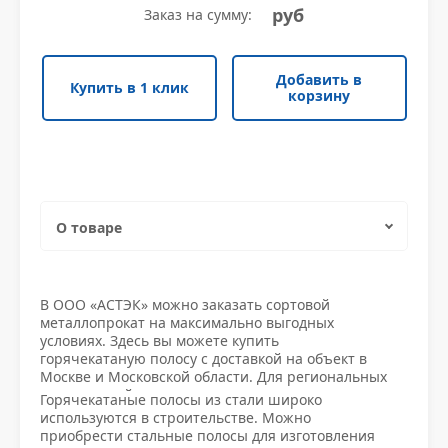
руб
Заказ на сумму:
Уголок неравнополочный
Трубы электросварные прямоугольные
Квадрат нержавеющий
Противопожарная безопасность
Уголок низколегированный
Шестигранник нержавеющий
Уплотнители и крепежи
Уголок низколегированный
Шестигранник нержавеющий
Уплотнители и крепежи
Добавить в
Швеллер гнутый
Круг нержавеющий
Фитинги
Купить в 1 клик
корзину
Швеллер гнутый
Круг нержавеющий
Фитинги
Швеллер горячекатаный
Труба квадратная нержавеющая
Водоснабжение
Швеллер горячекатаный
Труба квадратная нержавеющая
Водоснабжение
Швеллер низколегированный
Полоса нержавеющая
Заглушки
О товаре
Швеллер низколегированный
Полоса нержавеющая
Заглушки
Труба прямоугольная нержавеющая
Измерительное оборудование
Характеристики
В ООО «АСТЭК» можно заказать сортовой
Труба прямоугольная нержавеющая
Измерительное оборудование
металлопрокат на максимально выгодных
Доставка и оплата
Проволока нержавеющая
Клапаны
условиях. Здесь вы можете купить
горячекатаную полосу с доставкой на объект в
Проволока нержавеющая
Клапаны
Москве и Московской области. Для региональных
клиентов действует выгодно е предложение на
Трубы нержавеющие
Краны стал и приводы
Горячекатаные полосы из стали широко
покупку металлической полосы доставкой в
используются в строительстве. Можно
Трубы нержавеющие
Краны стал и приводы
любой регион России. Транспортировка заказа
приобрести стальные полосы для изготовления