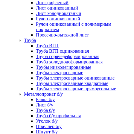
Лист рифленый
Лист оцинкованный
Лист холоднокатаный
Рулон оцинкованный
Рулон оцинкованный с полимерным
покрытием
Просечно-вытяжной лист
Труба
Труба ВГП
Труба ВГП оцинкованная
Труба горячедеформированная
Труба холоднодеформированная
Трубы низколегированные
Трубы электросварные
Трубы электросварные оцинкованные
Трубы электросварные квадратные
Трубы электросварные прямоугольные
Металлопрокат б/у
Балка б/у
Лист б/у
Труба б/у
Труба б/у профильная
Уголок б/у
Швеллер б/у
Шпунт б/у