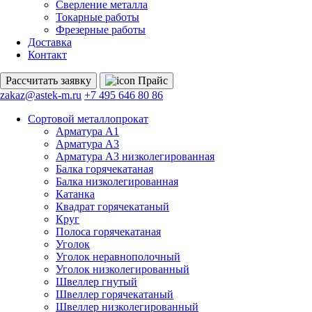
Сверление металла
Токарные работы
Фрезерные работы
Доставка
Контакт
Рассчитать
заявку
Прайс
zakaz@astek-m.ru
+7 495 646 80 86
Сортовой металлопрокат
Арматура А1
Арматура А3
Арматура А3 низколегированная
Балка горячекатаная
Балка низколегированная
Катанка
Квадрат горячекатаный
Круг
Полоса горячекатаная
Уголок
Уголок неравнополочный
Уголок низколегированный
Швеллер гнутый
Швеллер горячекатаный
Швеллер низколегированный