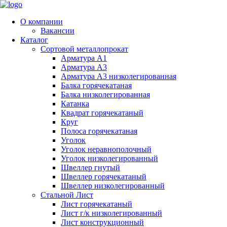
О компании
Вакансии
Каталог
Сортовой металлопрокат
Арматура А1
Арматура А3
Арматура А3 низколегированная
Балка горячекатаная
Балка низколегированная
Катанка
Квадрат горячекатаный
Круг
Полоса горячекатаная
Уголок
Уголок неравнополочный
Уголок низколегированный
Швеллер гнутый
Швеллер горячекатаный
Швеллер низколегированный
Стальной Лист
Лист горячекатаный
Лист г/к низколегированный
Лист конструкционный