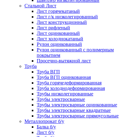
Швеллер низколегированный
Стальной Лист
Лист горячекатаный
Лист г/к низколегированный
Лист конструкционный
Лист рифленый
Лист оцинкованный
Лист холоднокатаный
Рулон оцинкованный
Рулон оцинкованный с полимерным
покрытием
Просечно-вытяжной лист
Труба
Труба ВГП
Труба ВГП оцинкованная
Труба горячедеформированная
Труба холоднодеформированная
Трубы низколегированные
Трубы электросварные
Трубы электросварные оцинкованные
Трубы электросварные квадратные
Трубы электросварные прямоугольные
Металлопрокат б/у
Балка б/у
Лист б/у