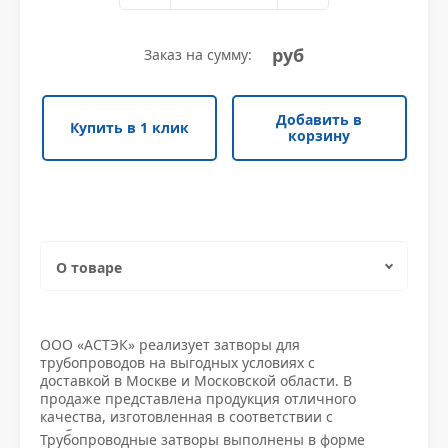
Уголок неравнополочный
Трубы электросварные прямоугольные
Квадрат нержавеющий
Противопожарная безопасность
Уголок низколегированный
Шестигранник нержавеющий
Уплотнители и крепежи
руб
Заказ на сумму:
Уголок низколегированный
Шестигранник нержавеющий
Уплотнители и крепежи
Швеллер гнутый
Круг нержавеющий
Фитинги
Добавить в
Купить в 1 клик
Швеллер гнутый
Круг нержавеющий
Фитинги
корзину
Швеллер горячекатаный
Труба квадратная нержавеющая
Водоснабжение
Швеллер горячекатаный
Труба квадратная нержавеющая
Водоснабжение
Швеллер низколегированный
Полоса нержавеющая
Заглушки
Швеллер низколегированный
Полоса нержавеющая
Заглушки
О товаре
Труба прямоугольная нержавеющая
Измерительное оборудование
Труба прямоугольная нержавеющая
Измерительное оборудование
Характеристики
Проволока нержавеющая
Клапаны
ООО «АСТЭК» реализует затворы для
трубопроводов на выгодных условиях с
Проволока нержавеющая
Клапаны
Доставка и оплата
доставкой в Москве и Московской области. В
Трубы нержавеющие
Краны стал и приводы
продаже представлена продукция отличного
качества, изготовленная в соответствии с
Трубы нержавеющие
Краны стал и приводы
требованиями стандартов, что подтверждается
Трубопроводные затворы выполнены в форме