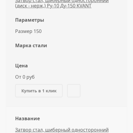
Затвор стал, шиберный односторонний
(диск - нерж,) Ру-10 Ду-150 KVANT
Параметры
Размер 150
Марка стали
Цена
От 0 руб
Купить в 1 клик
Название
Затвор стал, шиберный односторонний