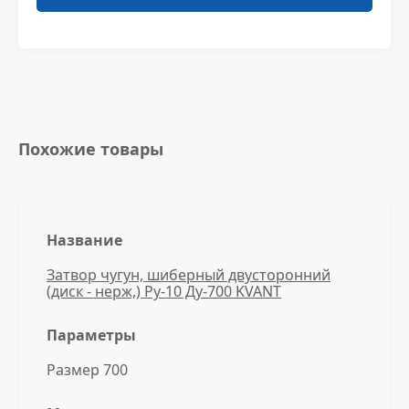
Похожие товары
Название
Затвор чугун, шиберный двусторонний
(диск - нерж,) Ру-10 Ду-700 KVANT
Параметры
Размер 700