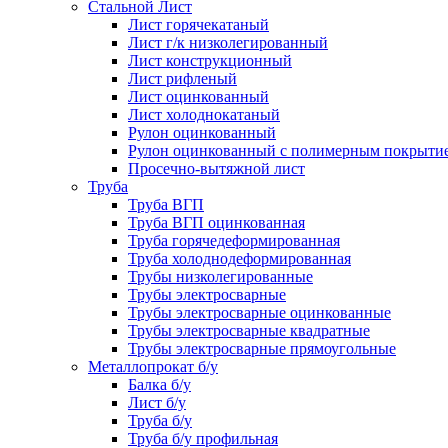
Стальной Лист
Лист горячекатаный
Лист г/к низколегированный
Лист конструкционный
Лист рифленый
Лист оцинкованный
Лист холоднокатаный
Рулон оцинкованный
Рулон оцинкованный с полимерным покрыти
Просечно-вытяжной лист
Труба
Труба ВГП
Труба ВГП оцинкованная
Труба горячедеформированная
Труба холоднодеформированная
Трубы низколегированные
Трубы электросварные
Трубы электросварные оцинкованные
Трубы электросварные квадратные
Трубы электросварные прямоугольные
Металлопрокат б/у
Балка б/у
Лист б/у
Труба б/у
Труба б/у профильная