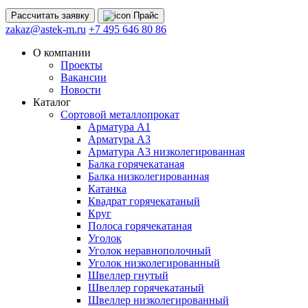
Рассчитать
заявку
Прайс
zakaz@astek-m.ru
+7 495 646 80 86
О компании
Проекты
Вакансии
Новости
Каталог
Сортовой металлопрокат
Арматура А1
Арматура А3
Арматура А3 низколегированная
Балка горячекатаная
Балка низколегированная
Катанка
Квадрат горячекатаный
Круг
Полоса горячекатаная
Уголок
Уголок неравнополочный
Уголок низколегированный
Швеллер гнутый
Швеллер горячекатаный
Швеллер низколегированный