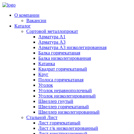
О компании
Вакансии
Каталог
Сортовой металлопрокат
Арматура А1
Арматура А3
Арматура А3 низколегированная
Балка горячекатаная
Балка низколегированная
Катанка
Квадрат горячекатаный
Круг
Полоса горячекатаная
Уголок
Уголок неравнополочный
Уголок низколегированный
Швеллер гнутый
Швеллер горячекатаный
Швеллер низколегированный
Стальной Лист
Лист горячекатаный
Лист г/к низколегированный
Лист конструкционный