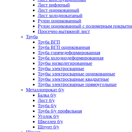
Лист рифленый
Лист оцинкованный
Лист холоднокатаный
Рулон оцинкованный
Рулон оцинкованный с полимерным покрыти
Просечно-вытяжной лист
Труба
Труба ВГП
Труба ВГП оцинкованная
Труба горячедеформированная
Труба холоднодеформированная
Трубы низколегированные
Трубы электросварные
Трубы электросварные оцинкованные
Трубы электросварные квадратные
Трубы электросварные прямоугольные
Металлопрокат б/у
Балка б/у
Лист б/у
Труба б/у
Труба б/у профильная
Уголок б/у
Швеллер б/у
Шпунт б/у