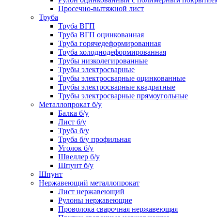
Просечно-вытяжной лист
Труба
Труба ВГП
Труба ВГП оцинкованная
Труба горячедеформированная
Труба холоднодеформированная
Трубы низколегированные
Трубы электросварные
Трубы электросварные оцинкованные
Трубы электросварные квадратные
Трубы электросварные прямоугольные
Металлопрокат б/у
Балка б/у
Лист б/у
Труба б/у
Труба б/у профильная
Уголок б/у
Швеллер б/у
Шпунт б/у
Шпунт
Нержавеющий металлопрокат
Лист нержавеющий
Рулоны нержавеющие
Проволока сварочная нержавеющая