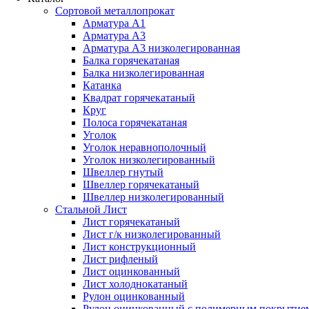
Сортовой металлопрокат
Арматура А1
Арматура А3
Арматура А3 низколегированная
Балка горячекатаная
Балка низколегированная
Катанка
Квадрат горячекатаный
Круг
Полоса горячекатаная
Уголок
Уголок неравнополочный
Уголок низколегированный
Швеллер гнутый
Швеллер горячекатаный
Швеллер низколегированный
Стальной Лист
Лист горячекатаный
Лист г/к низколегированный
Лист конструкционный
Лист рифленый
Лист оцинкованный
Лист холоднокатаный
Рулон оцинкованный
Рулон оцинкованный с полимерным покрытие