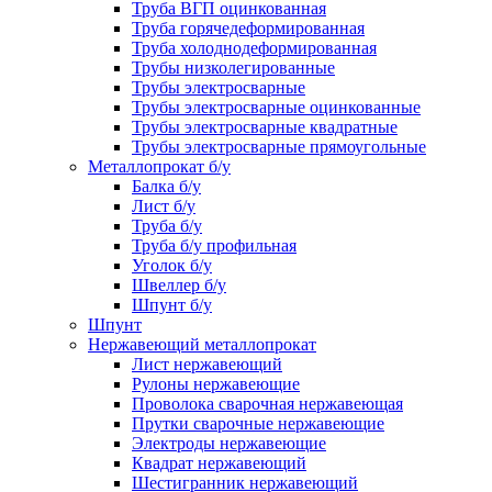
Труба ВГП оцинкованная
Труба горячедеформированная
Труба холоднодеформированная
Трубы низколегированные
Трубы электросварные
Трубы электросварные оцинкованные
Трубы электросварные квадратные
Трубы электросварные прямоугольные
Металлопрокат б/у
Балка б/у
Лист б/у
Труба б/у
Труба б/у профильная
Уголок б/у
Швеллер б/у
Шпунт б/у
Шпунт
Нержавеющий металлопрокат
Лист нержавеющий
Рулоны нержавеющие
Проволока сварочная нержавеющая
Прутки сварочные нержавеющие
Электроды нержавеющие
Квадрат нержавеющий
Шестигранник нержавеющий