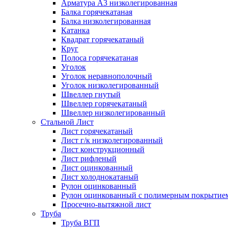
Арматура А3 низколегированная
Балка горячекатаная
Балка низколегированная
Катанка
Квадрат горячекатаный
Круг
Полоса горячекатаная
Уголок
Уголок неравнополочный
Уголок низколегированный
Швеллер гнутый
Швеллер горячекатаный
Швеллер низколегированный
Стальной Лист
Лист горячекатаный
Лист г/к низколегированный
Лист конструкционный
Лист рифленый
Лист оцинкованный
Лист холоднокатаный
Рулон оцинкованный
Рулон оцинкованный с полимерным покрытие
Просечно-вытяжной лист
Труба
Труба ВГП