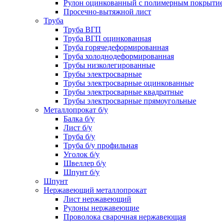
Рулон оцинкованный с полимерным покрыти
Просечно-вытяжной лист
Труба
Труба ВГП
Труба ВГП оцинкованная
Труба горячедеформированная
Труба холоднодеформированная
Трубы низколегированные
Трубы электросварные
Трубы электросварные оцинкованные
Трубы электросварные квадратные
Трубы электросварные прямоугольные
Металлопрокат б/у
Балка б/у
Лист б/у
Труба б/у
Труба б/у профильная
Уголок б/у
Швеллер б/у
Шпунт б/у
Шпунт
Нержавеющий металлопрокат
Лист нержавеющий
Рулоны нержавеющие
Проволока сварочная нержавеющая