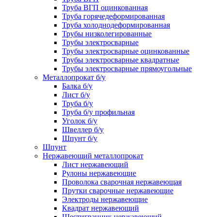
Труба ВГП оцинкованная
Труба горячедеформированная
Труба холоднодеформированная
Трубы низколегированные
Трубы электросварные
Трубы электросварные оцинкованные
Трубы электросварные квадратные
Трубы электросварные прямоугольные
Металлопрокат б/у
Балка б/у
Лист б/у
Труба б/у
Труба б/у профильная
Уголок б/у
Швеллер б/у
Шпунт б/у
Шпунт
Нержавеющий металлопрокат
Лист нержавеющий
Рулоны нержавеющие
Проволока сварочная нержавеющая
Прутки сварочные нержавеющие
Электроды нержавеющие
Квадрат нержавеющий
Шестигранник нержавеющий