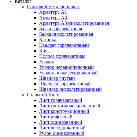
Каталог
Сортовой металлопрокат
Арматура А1
Арматура А3
Арматура А3 низколегированная
Балка горячекатаная
Балка низколегированная
Катанка
Квадрат горячекатаный
Круг
Полоса горячекатаная
Уголок
Уголок неравнополочный
Уголок низколегированный
Швеллер гнутый
Швеллер горячекатаный
Швеллер низколегированный
Стальной Лист
Лист горячекатаный
Лист г/к низколегированный
Лист конструкционный
Лист рифленый
Лист оцинкованный
Лист холоднокатаный
Рулон оцинкованный