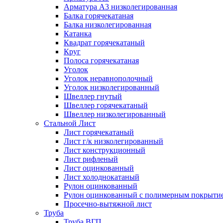
Арматура А3 низколегированная
Балка горячекатаная
Балка низколегированная
Катанка
Квадрат горячекатаный
Круг
Полоса горячекатаная
Уголок
Уголок неравнополочный
Уголок низколегированный
Швеллер гнутый
Швеллер горячекатаный
Швеллер низколегированный
Стальной Лист
Лист горячекатаный
Лист г/к низколегированный
Лист конструкционный
Лист рифленый
Лист оцинкованный
Лист холоднокатаный
Рулон оцинкованный
Рулон оцинкованный с полимерным покрыти
Просечно-вытяжной лист
Труба
Труба ВГП