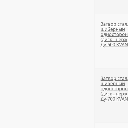
Затвор стал
шиберный
односторо
(диск - нерж
Ду-600 KVA
Затвор стал
шиберный
односторо
(диск - нерж
Ду-700 KVA