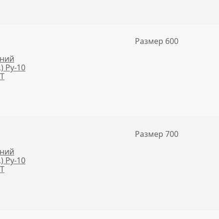
,
Размер 600
нний
,) Ру-10
NT
,
Размер 700
нний
,) Ру-10
NT