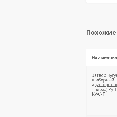
Похожие
Наименов
Затвор чугу
шиберный
двусторонни
- нерж,) Ру-
KVANT