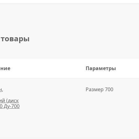
 товары
ание
Параметры
н,
Размер 700
й (диск
10 Ду-700