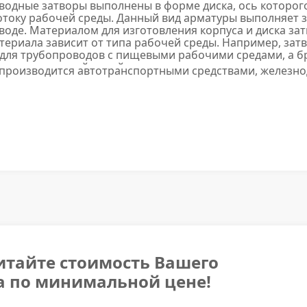
водные затворы выполнены в форме диска, ось которог
потоку рабочей среды. Данный вид арматуры выполняе
оде. Материалом для изготовления корпуса и диска затв
териала зависит от типа рабочей среды. Например, зат
 для трубопроводов с пищевыми рабочими средами, а б
водов с морской водой.
 производится автотранспортными средствами, железн
итайте стоимость Вашего
а по минимальной цене!