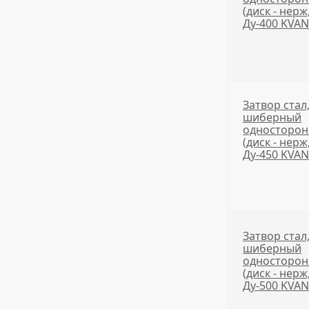
(диск - нерж
Ду-400 KVA
Затвор стал
шиберный
односторо
(диск - нерж
Ду-450 KVA
Затвор стал
шиберный
односторо
(диск - нерж
Ду-500 KVA