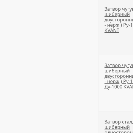
Затвор чугу
шиберный
двусторонни
- нерж,) Ру-
KVANT
Затвор чугу
шиберный
двусторонни
- нерж,) Ру-
Ду-1000 KV
Затвор стал
шиберный
односторо