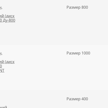
н,
Размер 800
й (диск
10 Ду-800
н,
Размер 1000
й (диск
10
ANT
,
Размер 400
нний