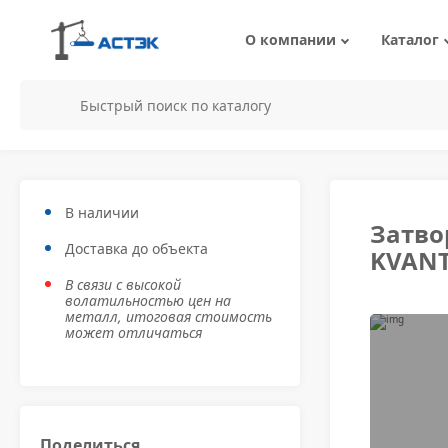
О компании
Каталог
Вакансии
Сортовой металл
Стальной Ли
Труба
м
Металлопрокат
П
Шпунт
В наличии
Затво
Нержавеющ
Доставка до объекта
металлопрок
KVAN
Трубопроводная а
В связи с высокой
волатильностью цен на
металл, итоговая стоимость
может отличаться
Поделиться