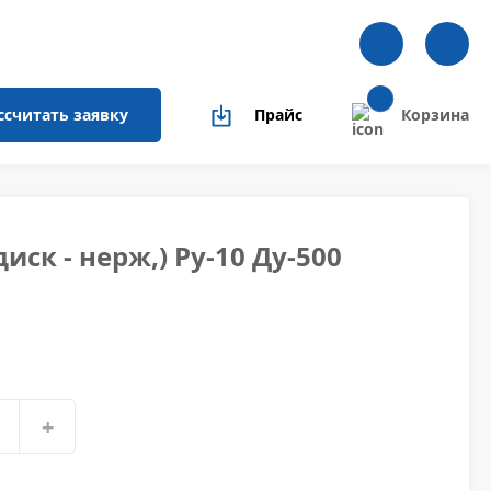
ссчитать
заявку
Прайс
Корзина
ск - нерж,) Ру-10 Ду-500
+