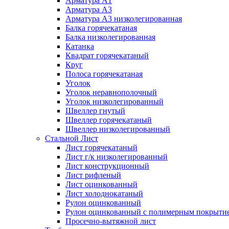
Арматура А1
Арматура А3
Арматура А3 низколегированная
Балка горячекатаная
Балка низколегированная
Катанка
Квадрат горячекатаный
Круг
Полоса горячекатаная
Уголок
Уголок неравнополочный
Уголок низколегированный
Швеллер гнутый
Швеллер горячекатаный
Швеллер низколегированный
Стальной Лист
Лист горячекатаный
Лист г/к низколегированный
Лист конструкционный
Лист рифленый
Лист оцинкованный
Лист холоднокатаный
Рулон оцинкованный
Рулон оцинкованный с полимерным покрыти
Просечно-вытяжной лист