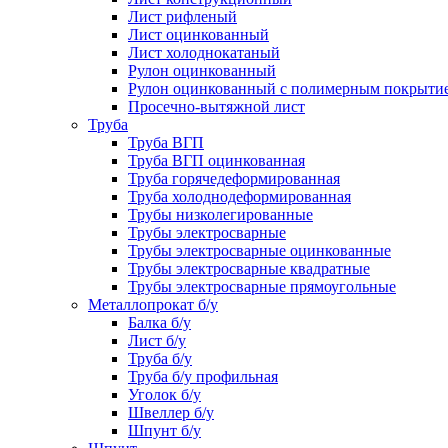
Лист рифленый
Лист оцинкованный
Лист холоднокатаный
Рулон оцинкованный
Рулон оцинкованный с полимерным покрыти
Просечно-вытяжной лист
Труба
Труба ВГП
Труба ВГП оцинкованная
Труба горячедеформированная
Труба холоднодеформированная
Трубы низколегированные
Трубы электросварные
Трубы электросварные оцинкованные
Трубы электросварные квадратные
Трубы электросварные прямоугольные
Металлопрокат б/у
Балка б/у
Лист б/у
Труба б/у
Труба б/у профильная
Уголок б/у
Швеллер б/у
Шпунт б/у