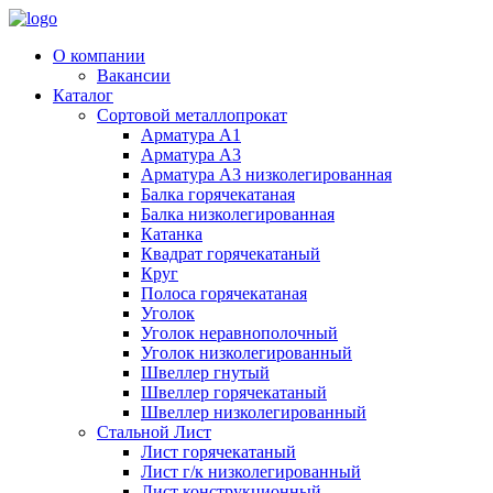
О компании
Вакансии
Каталог
Сортовой металлопрокат
Арматура А1
Арматура А3
Арматура А3 низколегированная
Балка горячекатаная
Балка низколегированная
Катанка
Квадрат горячекатаный
Круг
Полоса горячекатаная
Уголок
Уголок неравнополочный
Уголок низколегированный
Швеллер гнутый
Швеллер горячекатаный
Швеллер низколегированный
Стальной Лист
Лист горячекатаный
Лист г/к низколегированный
Лист конструкционный