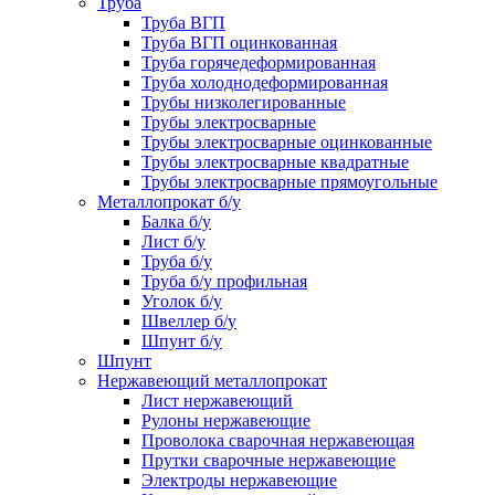
Труба
Труба ВГП
Труба ВГП оцинкованная
Труба горячедеформированная
Труба холоднодеформированная
Трубы низколегированные
Трубы электросварные
Трубы электросварные оцинкованные
Трубы электросварные квадратные
Трубы электросварные прямоугольные
Металлопрокат б/у
Балка б/у
Лист б/у
Труба б/у
Труба б/у профильная
Уголок б/у
Швеллер б/у
Шпунт б/у
Шпунт
Нержавеющий металлопрокат
Лист нержавеющий
Рулоны нержавеющие
Проволока сварочная нержавеющая
Прутки сварочные нержавеющие
Электроды нержавеющие