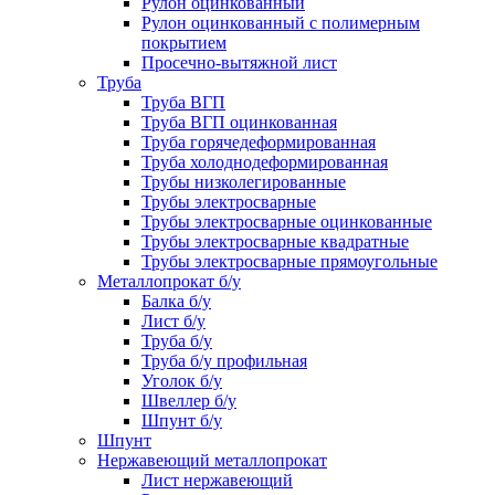
Рулон оцинкованный
Рулон оцинкованный с полимерным
покрытием
Просечно-вытяжной лист
Труба
Труба ВГП
Труба ВГП оцинкованная
Труба горячедеформированная
Труба холоднодеформированная
Трубы низколегированные
Трубы электросварные
Трубы электросварные оцинкованные
Трубы электросварные квадратные
Трубы электросварные прямоугольные
Металлопрокат б/у
Балка б/у
Лист б/у
Труба б/у
Труба б/у профильная
Уголок б/у
Швеллер б/у
Шпунт б/у
Шпунт
Нержавеющий металлопрокат
Лист нержавеющий