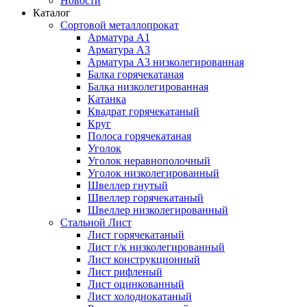
Новости
Каталог
Сортовой металлопрокат
Арматура А1
Арматура А3
Арматура А3 низколегированная
Балка горячекатаная
Балка низколегированная
Катанка
Квадрат горячекатаный
Круг
Полоса горячекатаная
Уголок
Уголок неравнополочный
Уголок низколегированный
Швеллер гнутый
Швеллер горячекатаный
Швеллер низколегированный
Стальной Лист
Лист горячекатаный
Лист г/к низколегированный
Лист конструкционный
Лист рифленый
Лист оцинкованный
Лист холоднокатаный