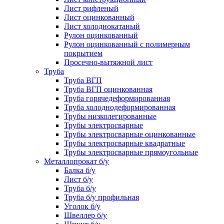
Лист рифленый
Лист оцинкованный
Лист холоднокатаный
Рулон оцинкованный
Рулон оцинкованный с полимерным
покрытием
Просечно-вытяжной лист
Труба
Труба ВГП
Труба ВГП оцинкованная
Труба горячедеформированная
Труба холоднодеформированная
Трубы низколегированные
Трубы электросварные
Трубы электросварные оцинкованные
Трубы электросварные квадратные
Трубы электросварные прямоугольные
Металлопрокат б/у
Балка б/у
Лист б/у
Труба б/у
Труба б/у профильная
Уголок б/у
Швеллер б/у