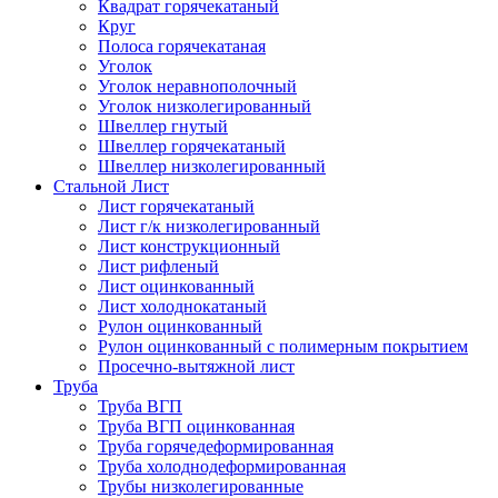
Квадрат горячекатаный
Круг
Полоса горячекатаная
Уголок
Уголок неравнополочный
Уголок низколегированный
Швеллер гнутый
Швеллер горячекатаный
Швеллер низколегированный
Стальной Лист
Лист горячекатаный
Лист г/к низколегированный
Лист конструкционный
Лист рифленый
Лист оцинкованный
Лист холоднокатаный
Рулон оцинкованный
Рулон оцинкованный с полимерным покрытием
Просечно-вытяжной лист
Труба
Труба ВГП
Труба ВГП оцинкованная
Труба горячедеформированная
Труба холоднодеформированная
Трубы низколегированные