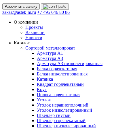
Рассчитать
заявку
Прайс
zakaz@astek-m.ru
+7 495 646 80 86
О компании
Проекты
Вакансии
Новости
Каталог
Сортовой металлопрокат
Арматура А1
Арматура А3
Арматура А3 низколегированная
Балка горячекатаная
Балка низколегированная
Катанка
Квадрат горячекатаный
Круг
Полоса горячекатаная
Уголок
Уголок неравнополочный
Уголок низколегированный
Швеллер гнутый
Швеллер горячекатаный
Швеллер низколегированный