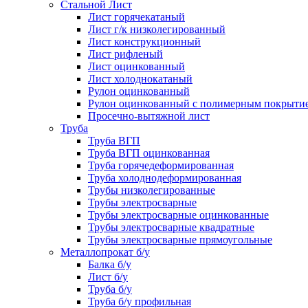
Стальной Лист
Лист горячекатаный
Лист г/к низколегированный
Лист конструкционный
Лист рифленый
Лист оцинкованный
Лист холоднокатаный
Рулон оцинкованный
Рулон оцинкованный с полимерным покрыти
Просечно-вытяжной лист
Труба
Труба ВГП
Труба ВГП оцинкованная
Труба горячедеформированная
Труба холоднодеформированная
Трубы низколегированные
Трубы электросварные
Трубы электросварные оцинкованные
Трубы электросварные квадратные
Трубы электросварные прямоугольные
Металлопрокат б/у
Балка б/у
Лист б/у
Труба б/у
Труба б/у профильная