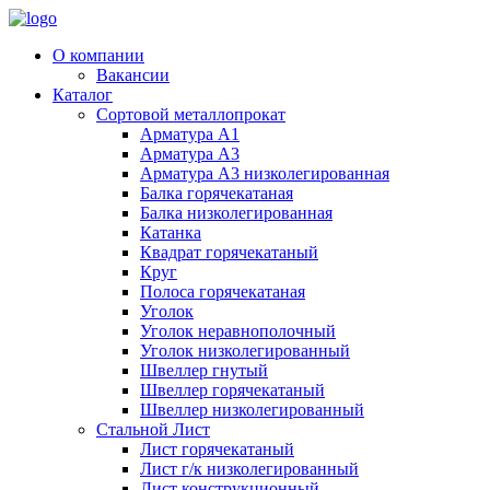
О компании
Вакансии
Каталог
Сортовой металлопрокат
Арматура А1
Арматура А3
Арматура А3 низколегированная
Балка горячекатаная
Балка низколегированная
Катанка
Квадрат горячекатаный
Круг
Полоса горячекатаная
Уголок
Уголок неравнополочный
Уголок низколегированный
Швеллер гнутый
Швеллер горячекатаный
Швеллер низколегированный
Стальной Лист
Лист горячекатаный
Лист г/к низколегированный
Лист конструкционный