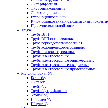
Лист рифленый
Лист оцинкованный
Лист холоднокатаный
Рулон оцинкованный
Рулон оцинкованный с полимерным покрыти
Просечно-вытяжной лист
Труба
Труба ВГП
Труба ВГП оцинкованная
Труба горячедеформированная
Труба холоднодеформированная
Трубы низколегированные
Трубы электросварные
Трубы электросварные оцинкованные
Трубы электросварные квадратные
Трубы электросварные прямоугольные
Металлопрокат б/у
Балка б/у
Лист б/у
Труба б/у
Труба б/у профильная
Уголок б/у
Швеллер б/у
Шпунт б/у