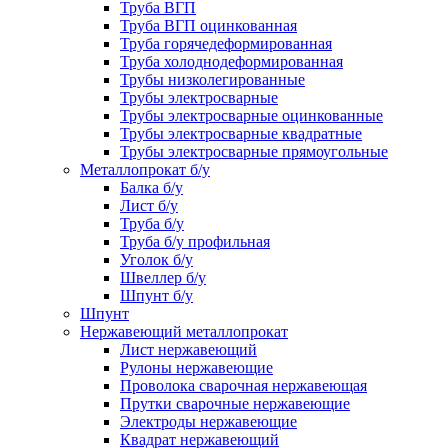
Труба ВГП
Труба ВГП оцинкованная
Труба горячедеформированная
Труба холоднодеформированная
Трубы низколегированные
Трубы электросварные
Трубы электросварные оцинкованные
Трубы электросварные квадратные
Трубы электросварные прямоугольные
Металлопрокат б/у
Балка б/у
Лист б/у
Труба б/у
Труба б/у профильная
Уголок б/у
Швеллер б/у
Шпунт б/у
Шпунт
Нержавеющий металлопрокат
Лист нержавеющий
Рулоны нержавеющие
Проволока сварочная нержавеющая
Прутки сварочные нержавеющие
Электроды нержавеющие
Квадрат нержавеющий