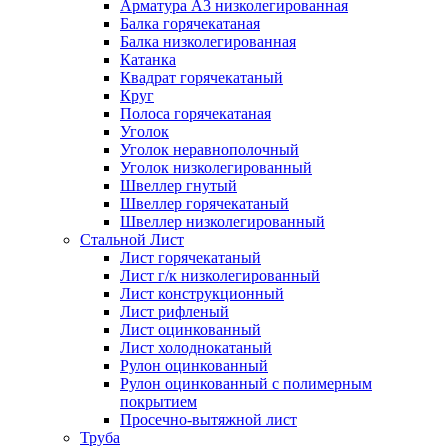
Арматура А3 низколегированная
Балка горячекатаная
Балка низколегированная
Катанка
Квадрат горячекатаный
Круг
Полоса горячекатаная
Уголок
Уголок неравнополочный
Уголок низколегированный
Швеллер гнутый
Швеллер горячекатаный
Швеллер низколегированный
Стальной Лист
Лист горячекатаный
Лист г/к низколегированный
Лист конструкционный
Лист рифленый
Лист оцинкованный
Лист холоднокатаный
Рулон оцинкованный
Рулон оцинкованный с полимерным
покрытием
Просечно-вытяжной лист
Труба