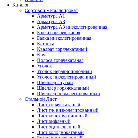
Каталог
Сортовой металлопрокат
Арматура А1
Арматура А3
Арматура А3 низколегированная
Балка горячекатаная
Балка низколегированная
Катанка
Квадрат горячекатаный
Круг
Полоса горячекатаная
Уголок
Уголок неравнополочный
Уголок низколегированный
Швеллер гнутый
Швеллер горячекатаный
Швеллер низколегированный
Стальной Лист
Лист горячекатаный
Лист г/к низколегированный
Лист конструкционный
Лист рифленый
Лист оцинкованный
Лист холоднокатаный
Рулон оцинкованный