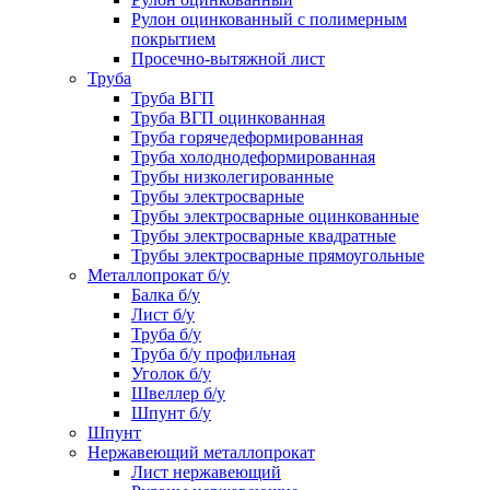
Рулон оцинкованный с полимерным
покрытием
Просечно-вытяжной лист
Труба
Труба ВГП
Труба ВГП оцинкованная
Труба горячедеформированная
Труба холоднодеформированная
Трубы низколегированные
Трубы электросварные
Трубы электросварные оцинкованные
Трубы электросварные квадратные
Трубы электросварные прямоугольные
Металлопрокат б/у
Балка б/у
Лист б/у
Труба б/у
Труба б/у профильная
Уголок б/у
Швеллер б/у
Шпунт б/у
Шпунт
Нержавеющий металлопрокат
Лист нержавеющий