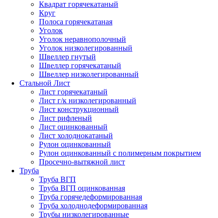
Квадрат горячекатаный
Круг
Полоса горячекатаная
Уголок
Уголок неравнополочный
Уголок низколегированный
Швеллер гнутый
Швеллер горячекатаный
Швеллер низколегированный
Стальной Лист
Лист горячекатаный
Лист г/к низколегированный
Лист конструкционный
Лист рифленый
Лист оцинкованный
Лист холоднокатаный
Рулон оцинкованный
Рулон оцинкованный с полимерным покрытием
Просечно-вытяжной лист
Труба
Труба ВГП
Труба ВГП оцинкованная
Труба горячедеформированная
Труба холоднодеформированная
Трубы низколегированные