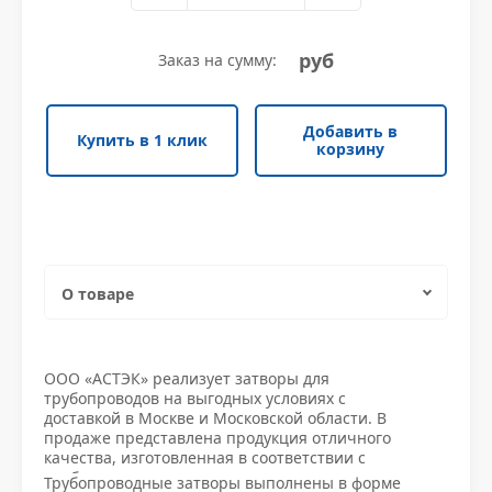
Уголок неравнополочный
Трубы электросварные прямоугольные
Квадрат нержавеющий
Противопожарная безопасность
Уголок низколегированный
Шестигранник нержавеющий
Уплотнители и крепежи
руб
Заказ на сумму:
Уголок низколегированный
Шестигранник нержавеющий
Уплотнители и крепежи
Швеллер гнутый
Круг нержавеющий
Фитинги
Добавить в
Купить в 1 клик
Швеллер гнутый
Круг нержавеющий
Фитинги
корзину
Швеллер горячекатаный
Труба квадратная нержавеющая
Водоснабжение
Швеллер горячекатаный
Труба квадратная нержавеющая
Водоснабжение
Швеллер низколегированный
Полоса нержавеющая
Заглушки
Швеллер низколегированный
Полоса нержавеющая
Заглушки
О товаре
Труба прямоугольная нержавеющая
Измерительное оборудование
Труба прямоугольная нержавеющая
Измерительное оборудование
Характеристики
Проволока нержавеющая
Клапаны
ООО «АСТЭК» реализует затворы для
трубопроводов на выгодных условиях с
Проволока нержавеющая
Клапаны
Доставка и оплата
доставкой в Москве и Московской области. В
Трубы нержавеющие
Краны стал и приводы
продаже представлена продукция отличного
качества, изготовленная в соответствии с
Трубы нержавеющие
Краны стал и приводы
требованиями стандартов, что подтверждается
Трубопроводные затворы выполнены в форме