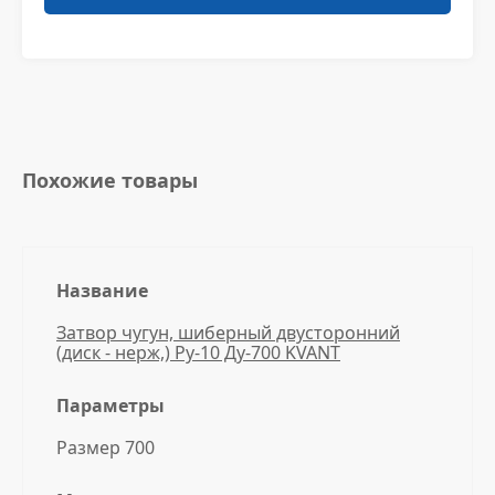
Похожие товары
Название
Затвор чугун, шиберный двусторонний
(диск - нерж,) Ру-10 Ду-700 KVANT
Параметры
Размер 700