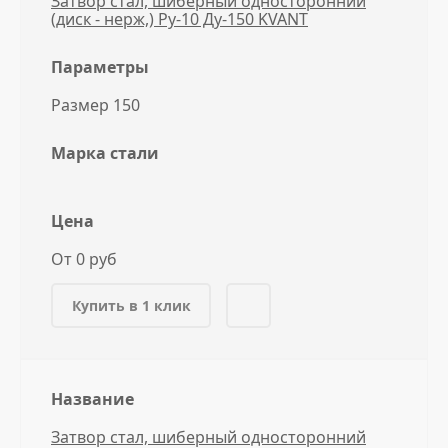
Затвор стал, шиберный односторонний
(диск - нерж,) Ру-10 Ду-150 KVANT
Параметры
Размер 150
Марка стали
Цена
От 0 руб
Купить в 1 клик
Название
Затвор стал, шиберный односторонний