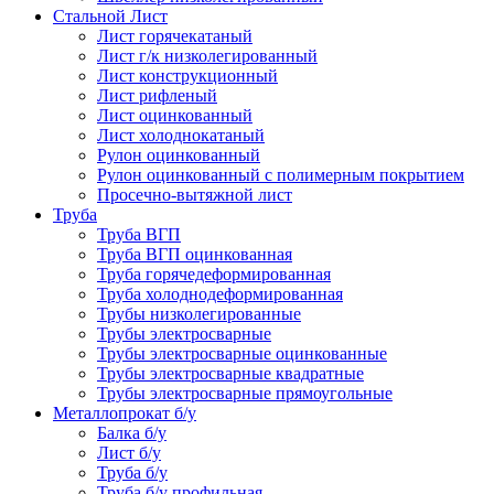
Стальной Лист
Лист горячекатаный
Лист г/к низколегированный
Лист конструкционный
Лист рифленый
Лист оцинкованный
Лист холоднокатаный
Рулон оцинкованный
Рулон оцинкованный с полимерным покрытием
Просечно-вытяжной лист
Труба
Труба ВГП
Труба ВГП оцинкованная
Труба горячедеформированная
Труба холоднодеформированная
Трубы низколегированные
Трубы электросварные
Трубы электросварные оцинкованные
Трубы электросварные квадратные
Трубы электросварные прямоугольные
Металлопрокат б/у
Балка б/у
Лист б/у
Труба б/у
Труба б/у профильная