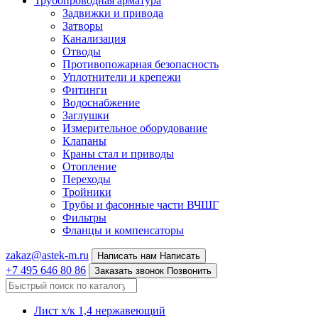
Трубопроводная арматура
Задвижки и привода
Затворы
Канализация
Отводы
Противопожарная безопасность
Уплотнители и крепежи
Фитинги
Водоснабжение
Заглушки
Измерительное оборудование
Клапаны
Краны стал и приводы
Отопление
Переходы
Тройники
Трубы и фасонные части ВЧШГ
Фильтры
Фланцы и компенсаторы
zakaz@astek-m.ru
Написать нам
Написать
+7 495 646 80 86
Заказать звонок
Позвонить
Лист х/к 1,4 нержавеющий