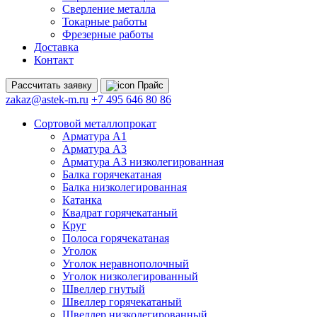
Сверление металла
Токарные работы
Фрезерные работы
Доставка
Контакт
Рассчитать
заявку
Прайс
zakaz@astek-m.ru
+7 495 646 80 86
Сортовой металлопрокат
Арматура А1
Арматура А3
Арматура А3 низколегированная
Балка горячекатаная
Балка низколегированная
Катанка
Квадрат горячекатаный
Круг
Полоса горячекатаная
Уголок
Уголок неравнополочный
Уголок низколегированный
Швеллер гнутый
Швеллер горячекатаный
Швеллер низколегированный