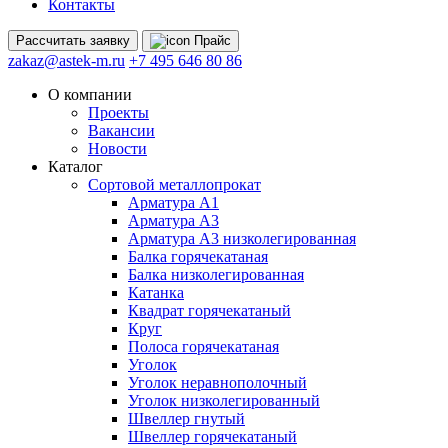
Контакты
Рассчитать
заявку
Прайс
zakaz@astek-m.ru
+7 495 646 80 86
О компании
Проекты
Вакансии
Новости
Каталог
Сортовой металлопрокат
Арматура А1
Арматура А3
Арматура А3 низколегированная
Балка горячекатаная
Балка низколегированная
Катанка
Квадрат горячекатаный
Круг
Полоса горячекатаная
Уголок
Уголок неравнополочный
Уголок низколегированный
Швеллер гнутый
Швеллер горячекатаный