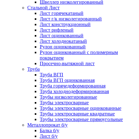
Швеллер низколегированный
Стальной Лист
Лист горячекатаный
Лист г/к низколегированный
Лист конструкционный
Лист рифленый
Лист оцинкованный
Лист холоднокатаный
Рулон оцинкованный
Рулон оцинкованный с полимерным
покрытием
Просечно-вытяжной лист
Труба
Труба ВГП
Труба ВГП оцинкованная
Труба горячедеформированная
Труба холоднодеформированная
Трубы низколегированные
Трубы электросварные
Трубы электросварные оцинкованные
Трубы электросварные квадратные
Трубы электросварные прямоугольные
Металлопрокат б/у
Балка б/у
Лист б/у