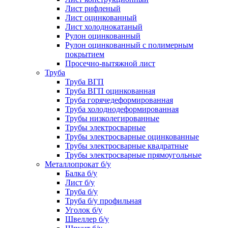
Лист рифленый
Лист оцинкованный
Лист холоднокатаный
Рулон оцинкованный
Рулон оцинкованный с полимерным
покрытием
Просечно-вытяжной лист
Труба
Труба ВГП
Труба ВГП оцинкованная
Труба горячедеформированная
Труба холоднодеформированная
Трубы низколегированные
Трубы электросварные
Трубы электросварные оцинкованные
Трубы электросварные квадратные
Трубы электросварные прямоугольные
Металлопрокат б/у
Балка б/у
Лист б/у
Труба б/у
Труба б/у профильная
Уголок б/у
Швеллер б/у