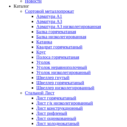
Новости
Каталог
Сортовой металлопрокат
Арматура А1
Арматура А3
Арматура А3 низколегированная
Балка горячекатаная
Балка низколегированная
Катанка
Квадрат горячекатаный
Круг
Полоса горячекатаная
Уголок
Уголок неравнополочный
Уголок низколегированный
Швеллер гнутый
Швеллер горячекатаный
Швеллер низколегированный
Стальной Лист
Лист горячекатаный
Лист г/к низколегированный
Лист конструкционный
Лист рифленый
Лист оцинкованный
Лист холоднокатаный