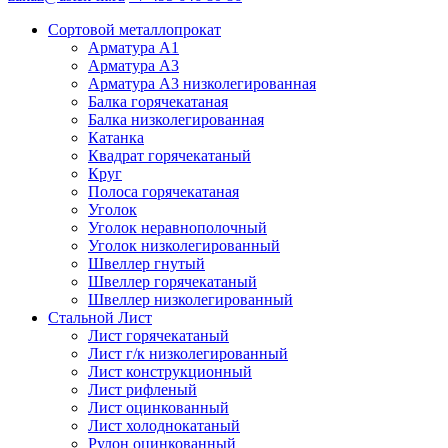
Сортовой металлопрокат
Арматура А1
Арматура А3
Арматура А3 низколегированная
Балка горячекатаная
Балка низколегированная
Катанка
Квадрат горячекатаный
Круг
Полоса горячекатаная
Уголок
Уголок неравнополочный
Уголок низколегированный
Швеллер гнутый
Швеллер горячекатаный
Швеллер низколегированный
Стальной Лист
Лист горячекатаный
Лист г/к низколегированный
Лист конструкционный
Лист рифленый
Лист оцинкованный
Лист холоднокатаный
Рулон оцинкованный