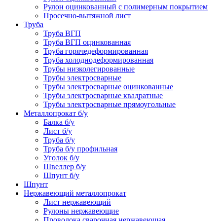
Рулон оцинкованный с полимерным покрытием
Просечно-вытяжной лист
Труба
Труба ВГП
Труба ВГП оцинкованная
Труба горячедеформированная
Труба холоднодеформированная
Трубы низколегированные
Трубы электросварные
Трубы электросварные оцинкованные
Трубы электросварные квадратные
Трубы электросварные прямоугольные
Металлопрокат б/у
Балка б/у
Лист б/у
Труба б/у
Труба б/у профильная
Уголок б/у
Швеллер б/у
Шпунт б/у
Шпунт
Нержавеющий металлопрокат
Лист нержавеющий
Рулоны нержавеющие
Проволока сварочная нержавеющая