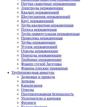
Прутки сварочные нержавеющие
Электроды нержавеющие
Квадрат нержавеющий
Шестигранник нержавеющий
Круг нержавеющий
Труба квадратная нержавеющая
Полоса нержавеющая
Труба прямоугольная нержавеющая
Проволока нержавеющая
Трубы нержавеющие
Уголок нержавеющий
Отводы нержавеющие
Переходы нержавеющие
Тройники нержавеющие
Фланец глухой Заглушка
Фланцы плоские приварные
Трубопроводная арматура
Задвижки и привода
Затворы
Канализация
Отводы
Противопожарная безопасность
Уплотнители и крепежи
Фитинги
Водоснабжение