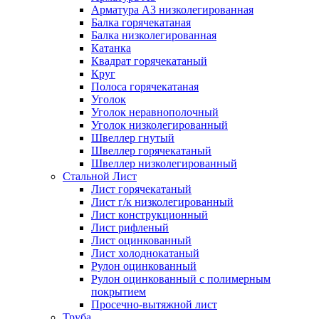
Арматура А3 низколегированная
Балка горячекатаная
Балка низколегированная
Катанка
Квадрат горячекатаный
Круг
Полоса горячекатаная
Уголок
Уголок неравнополочный
Уголок низколегированный
Швеллер гнутый
Швеллер горячекатаный
Швеллер низколегированный
Стальной Лист
Лист горячекатаный
Лист г/к низколегированный
Лист конструкционный
Лист рифленый
Лист оцинкованный
Лист холоднокатаный
Рулон оцинкованный
Рулон оцинкованный с полимерным
покрытием
Просечно-вытяжной лист
Труба