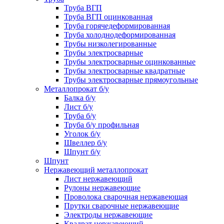
Труба ВГП
Труба ВГП оцинкованная
Труба горячедеформированная
Труба холоднодеформированная
Трубы низколегированные
Трубы электросварные
Трубы электросварные оцинкованные
Трубы электросварные квадратные
Трубы электросварные прямоугольные
Металлопрокат б/у
Балка б/у
Лист б/у
Труба б/у
Труба б/у профильная
Уголок б/у
Швеллер б/у
Шпунт б/у
Шпунт
Нержавеющий металлопрокат
Лист нержавеющий
Рулоны нержавеющие
Проволока сварочная нержавеющая
Прутки сварочные нержавеющие
Электроды нержавеющие
Квадрат нержавеющий