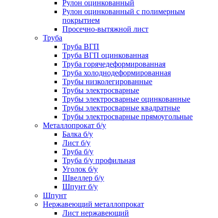
Рулон оцинкованный
Рулон оцинкованный с полимерным
покрытием
Просечно-вытяжной лист
Труба
Труба ВГП
Труба ВГП оцинкованная
Труба горячедеформированная
Труба холоднодеформированная
Трубы низколегированные
Трубы электросварные
Трубы электросварные оцинкованные
Трубы электросварные квадратные
Трубы электросварные прямоугольные
Металлопрокат б/у
Балка б/у
Лист б/у
Труба б/у
Труба б/у профильная
Уголок б/у
Швеллер б/у
Шпунт б/у
Шпунт
Нержавеющий металлопрокат
Лист нержавеющий