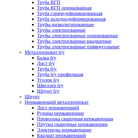
Труба ВГП
Труба ВГП оцинкованная
Труба горячедеформированная
Труба холоднодеформированная
Трубы низколегированные
Трубы электросварные
Трубы электросварные оцинкованные
Трубы электросварные квадратные
Трубы электросварные прямоугольные
Металлопрокат б/у
Балка б/у
Лист б/у
Труба б/у
Труба б/у профильная
Уголок б/у
Швеллер б/у
Шпунт б/у
Шпунт
Нержавеющий металлопрокат
Лист нержавеющий
Рулоны нержавеющие
Проволока сварочная нержавеющая
Прутки сварочные нержавеющие
Электроды нержавеющие
Квадрат нержавеющий