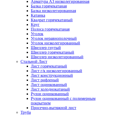
Арматура А3 низколегированная
Балка горячекатаная
Балка низколегированная
Катанка
Квадрат горячекатаный
Круг
Полоса горячекатаная
Уголок
Уголок неравнополочный
Уголок низколегированный
Швеллер гнутый
Швеллер горячекатаный
Швеллер низколегированный
Стальной Лист
Лист горячекатаный
Лист г/к низколегированный
Лист конструкционный
Лист рифленый
Лист оцинкованный
Лист холоднокатаный
Рулон оцинкованный
Рулон оцинкованный с полимерным
покрытием
Просечно-вытяжной лист
Труба