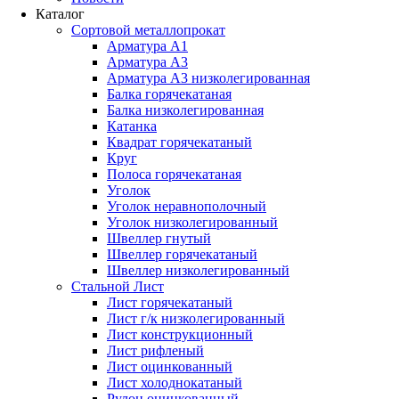
Каталог
Сортовой металлопрокат
Арматура А1
Арматура А3
Арматура А3 низколегированная
Балка горячекатаная
Балка низколегированная
Катанка
Квадрат горячекатаный
Круг
Полоса горячекатаная
Уголок
Уголок неравнополочный
Уголок низколегированный
Швеллер гнутый
Швеллер горячекатаный
Швеллер низколегированный
Стальной Лист
Лист горячекатаный
Лист г/к низколегированный
Лист конструкционный
Лист рифленый
Лист оцинкованный
Лист холоднокатаный
Рулон оцинкованный