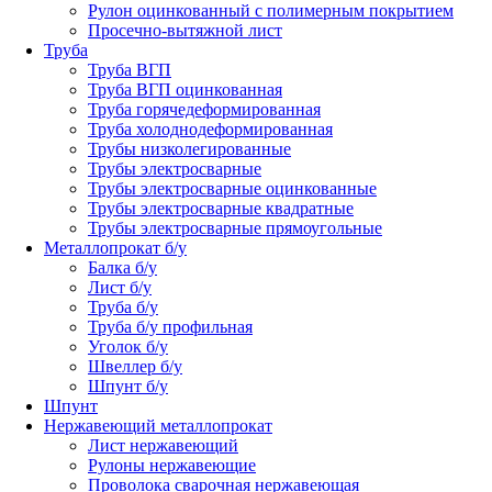
Рулон оцинкованный с полимерным покрытием
Просечно-вытяжной лист
Труба
Труба ВГП
Труба ВГП оцинкованная
Труба горячедеформированная
Труба холоднодеформированная
Трубы низколегированные
Трубы электросварные
Трубы электросварные оцинкованные
Трубы электросварные квадратные
Трубы электросварные прямоугольные
Металлопрокат б/у
Балка б/у
Лист б/у
Труба б/у
Труба б/у профильная
Уголок б/у
Швеллер б/у
Шпунт б/у
Шпунт
Нержавеющий металлопрокат
Лист нержавеющий
Рулоны нержавеющие
Проволока сварочная нержавеющая