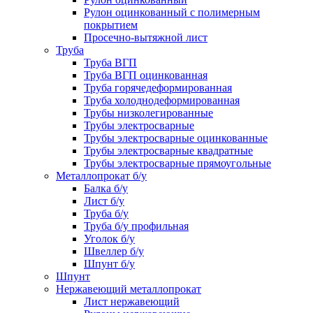
Рулон оцинкованный с полимерным
покрытием
Просечно-вытяжной лист
Труба
Труба ВГП
Труба ВГП оцинкованная
Труба горячедеформированная
Труба холоднодеформированная
Трубы низколегированные
Трубы электросварные
Трубы электросварные оцинкованные
Трубы электросварные квадратные
Трубы электросварные прямоугольные
Металлопрокат б/у
Балка б/у
Лист б/у
Труба б/у
Труба б/у профильная
Уголок б/у
Швеллер б/у
Шпунт б/у
Шпунт
Нержавеющий металлопрокат
Лист нержавеющий