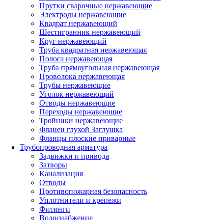
Прутки сварочные нержавеющие
Электроды нержавеющие
Квадрат нержавеющий
Шестигранник нержавеющий
Круг нержавеющий
Труба квадратная нержавеющая
Полоса нержавеющая
Труба прямоугольная нержавеющая
Проволока нержавеющая
Трубы нержавеющие
Уголок нержавеющий
Отводы нержавеющие
Переходы нержавеющие
Тройники нержавеющие
Фланец глухой Заглушка
Фланцы плоские приварные
Трубопроводная арматура
Задвижки и привода
Затворы
Канализация
Отводы
Противопожарная безопасность
Уплотнители и крепежи
Фитинги
Водоснабжение