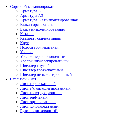
Сортовой металлопрокат
Арматура А1
Арматура А3
Арматура А3 низколегированная
Балка горячекатаная
Балка низколегированная
Катанка
Квадрат горячекатаный
Круг
Полоса горячекатаная
Уголок
Уголок неравнополочный
Уголок низколегированный
Швеллер гнутый
Швеллер горячекатаный
Швеллер низколегированный
Стальной Лист
Лист горячекатаный
Лист г/к низколегированный
Лист конструкционный
Лист рифленый
Лист оцинкованный
Лист холоднокатаный
Рулон оцинкованный